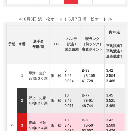
≪ 6月3日 浜 松オート
|
6月7日 浜 松オート ≫
良10走
ハンデ
現ランク
選手名
予想
車番
LG
試走T
（前ランク）
平均試走T
年齢/期
試走偏差
審査ポイント
平均競走T
最高競走T
着順
0
B-99
3.42
早津 圭介
2連
1
浜 松
3.46
（B-105）
3.504
27歳/３６期
着順
0.084
41.728
3.468
2連
着順
10
B-77
3.45
野上 史豪
2連
2
浜 松
3.49
（B-61）
3.521
48歳/２６期
着順
0.071
48.744
3.489
2連
着順
10
B-38
3.42
青嶋 裕治
2連
×
3
浜 松
3.43
（B-50）
3.509
50歳/２４期
着順
0.089
53.557
3.476