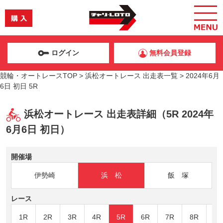
ログイン
無料会員登録
競輪・オートレースTOP
>
浜松オートレース 出走表一覧
>
2024年6月
6日 初日 5R
浜松オートレース 出走表詳細（5R 2024年
6月6日 初日）
開催場
伊勢崎
浜 松
飯 塚
レース
1R
2R
3R
4R
5R
6R
7R
8R
9R