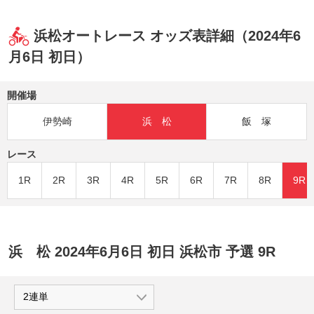
浜松オートレース オッズ表詳細（2024年6
月6日 初日）
開催場
伊勢崎
浜 松
飯 塚
レース
1R
2R
3R
4R
5R
6R
7R
8R
9R
浜 松 2024年6月6日 初日 浜松市 予選 9R