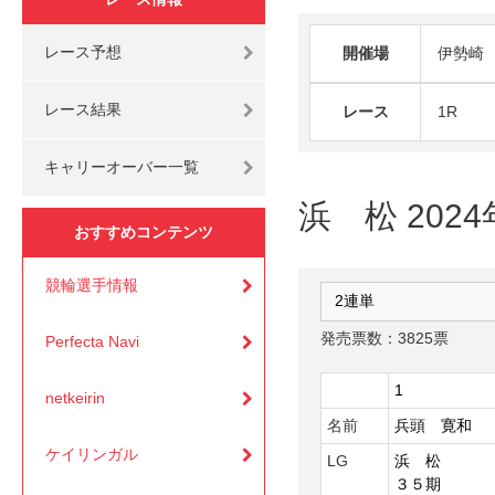
レース予想
開催場
伊勢崎
レース結果
レース
1R
キャリーオーバー一覧
浜 松 2024
おすすめコンテンツ
競輪選手情報
発売票数：3825票
Perfecta Navi
1
netkeirin
名前
兵頭 寛和
ケイリンガル
LG
浜 松
３５期