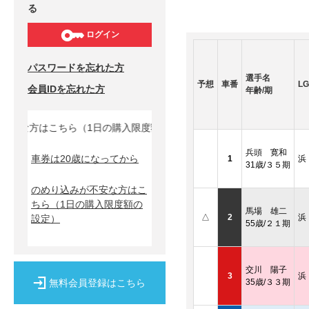
る
ログイン
パスワードを忘れた方
選手名
予想
車番
LG
会員IDを忘れた方
年齢/期
安な方はこちら（1日の購入限度額の設定）↓
兵頭 寛和
車券は20歳になってから
1
浜
31歳/３５期
のめり込みが不安な方はこ
ちら
（1日の購入限度額の
馬場 雄二
△
2
浜
設定）
55歳/２１期
交川 陽子
3
浜
無料会員登録はこちら
35歳/３３期