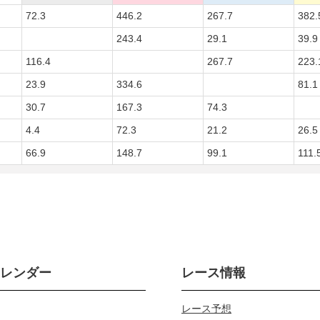
72.3
446.2
267.7
382.
243.4
29.1
39.9
116.4
267.7
223.
23.9
334.6
81.1
30.7
167.3
74.3
4.4
72.3
21.2
26.5
66.9
148.7
99.1
111.
カレンダー
レース情報
レース予想