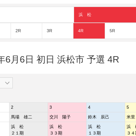
浜 松
2R
3R
4R
5R
年6月6日 初日 浜松市 予選 4R
2
3
4
5
馬場 雄二
交川 陽子
鈴木 辰己
米里
浜 松
浜 松
浜 松
浜 
２１期
３３期
１３期
３４