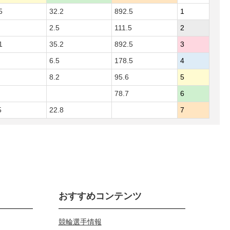
5
32.2
892.5
1
2.5
111.5
2
1
35.2
892.5
3
6.5
178.5
4
8.2
95.6
5
78.7
6
5
22.8
7
おすすめコンテンツ
競輪選手情報