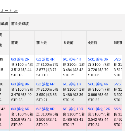
松オート ≫
日成績
前５走成績
績
率
前走
前々走
３走前
4走前
5走前
績
率
49
6/3 浜松 2R
6/2 浜松 4R
6/1 浜松 4R
5/31 浜松 3R
5/26 浜松 
良 3100m 4着
湿 3100m 7着
良 3100m 1着
湿 3100m 7着
良 3100m
15
3.513 試3.44
3.877 試3.71
3.484 試3.42
3.726 試3.79
3.519 試3.
ST0.13
ST0.10
ST0.15
ST0.06
ST0.12
36
6/3 浜松 9R
6/2 浜松 6R
6/1 浜松 1R
5/31 浜松 4R
5/26 浜松 
%
良 3100m 3着
湿 3100m 5着
良 3100m 1着
斑 3100m 7着
良 3100m
7
3.479 試3.40
3.650 試3.83
3.486 試3.36
3.666 試3.65
3.500 試3.
%
ST0.23
ST0.21
ST0.19
ST0.22
ST0.13
 43
6/3 浜松 6R
6/2 浜松 8R
6/1 浜松 10R
5/31 浜松 12R
5/26 浜松 
%
良 3100m 6着
斑 3100m 6着
良 3100m 5着
斑 3100m 5着
良 3100m
8
3.519 試3.42
3.506 試3.41
3.486 試3.41
3.542 試3.44
3.497 試3.
%
ST0.30
ST0.20
ST0.17
ST0.24
ST0.13