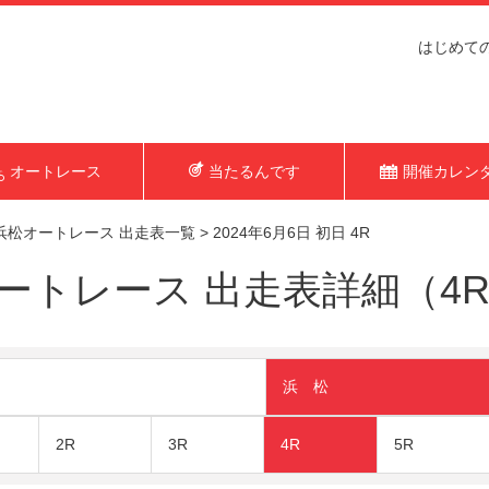
はじめて
オートレース
当たるんです
開催カレン
浜松オートレース 出走表一覧
>
2024年6月6日 初日 4R
トレース 出走表詳細（4R 2
浜 松
2R
3R
4R
5R