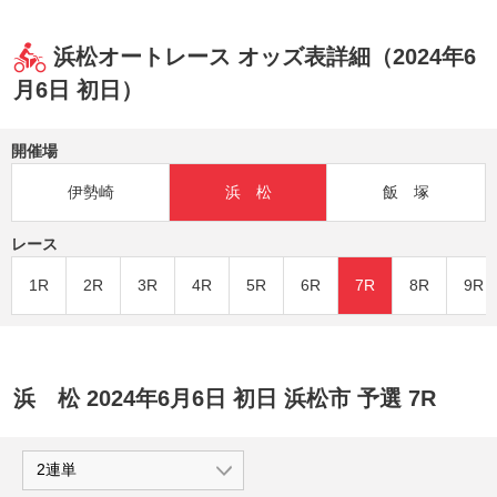
浜松オートレース オッズ表詳細（2024年6
月6日 初日）
開催場
伊勢崎
浜 松
飯 塚
レース
1R
2R
3R
4R
5R
6R
7R
8R
9R
浜 松 2024年6月6日 初日 浜松市 予選 7R