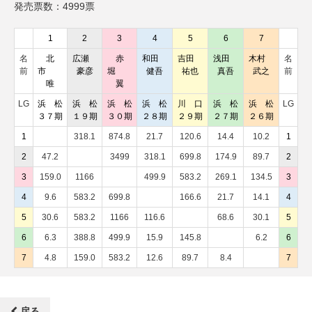
発売票数：4999票
1
2
3
4
5
6
7
名
北
広瀬
赤
和田
吉田
浅田
木村
名
前
市
豪彦
堀
健吾
祐也
真吾
武之
前
唯
翼
LG
浜 松
浜 松
浜 松
浜 松
川 口
浜 松
浜 松
LG
３７期
１９期
３０期
２８期
２９期
２７期
２６期
1
318.1
874.8
21.7
120.6
14.4
10.2
1
2
47.2
3499
318.1
699.8
174.9
89.7
2
3
159.0
1166
499.9
583.2
269.1
134.5
3
4
9.6
583.2
699.8
166.6
21.7
14.1
4
5
30.6
583.2
1166
116.6
68.6
30.1
5
6
6.3
388.8
499.9
15.9
145.8
6.2
6
7
4.8
159.0
583.2
12.6
89.7
8.4
7
戻る