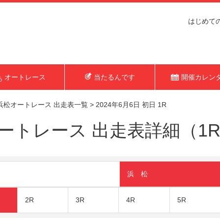
はじめて
オートレース
当たるんです
開催カレン
浜松オートレース 出走表一覧
>
2024年6月6日 初日 1R
トレース 出走表詳細（1R 2
浜 松
2R
3R
4R
5R