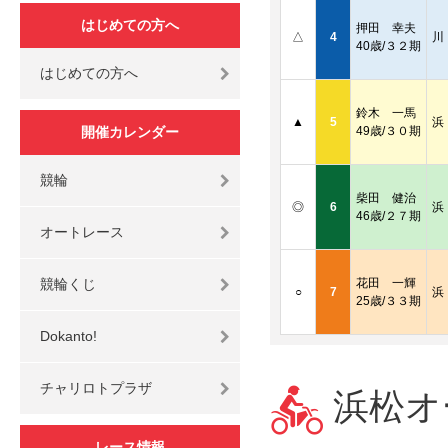
はじめての方へ
押田 幸夫
△
4
川
40歳/３２期
はじめての方へ
鈴木 一馬
▲
5
浜
開催カレンダー
49歳/３０期
競輪
柴田 健治
◎
6
浜
46歳/２７期
オートレース
競輪くじ
花田 一輝
○
7
浜
25歳/３３期
Dokanto!
チャリロトプラザ
浜松オ
レース情報