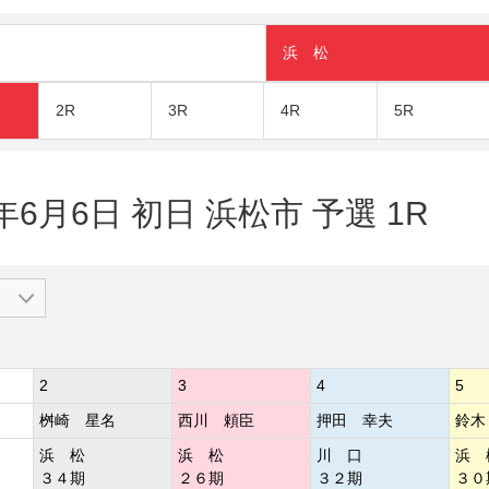
浜 松
2R
3R
4R
5R
年6月6日 初日 浜松市 予選 1R
2
3
4
5
桝崎 星名
西川 頼臣
押田 幸夫
鈴木
浜 松
浜 松
川 口
浜 
３４期
２６期
３２期
３０