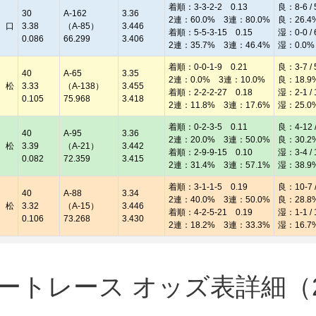
着順：3-3-2-2 0.13
良：8-6 / 
30
A-162
3.36
2連：60.0% 3連：80.0%
良：26.4
 口
3.38
（A-85）
3.446
着順：5-5-3-15 0.15
湿：0-0 / 
0.086
66.299
3.406
2連：35.7% 3連：46.4%
湿：0.0%
着順：0-0-1-9 0.21
良：3-7 / 
40
A-65
3.35
2連：0.0% 3連：10.0%
良：18.9
 松
3.33
（A-138）
3.455
着順：2-2-2-27 0.18
湿：2-1 / 
0.105
75.968
3.418
2連：11.8% 3連：17.6%
湿：25.0
着順：0-2-3-5 0.11
良：4-12 /
40
A-95
3.36
2連：20.0% 3連：50.0%
良：30.2
 松
3.39
（A-21）
3.442
着順：2-9-9-15 0.10
湿：3-4 / 
0.082
72.359
3.415
2連：31.4% 3連：57.1%
湿：38.9
着順：3-1-1-5 0.19
良：10-7 /
40
A-88
3.34
2連：40.0% 3連：50.0%
良：28.8
 松
3.32
（A-15）
3.446
着順：4-2-5-21 0.19
湿：1-1 / 
0.106
73.268
3.430
2連：18.2% 3連：33.3%
湿：16.7
ートレース オッズ表詳細（20