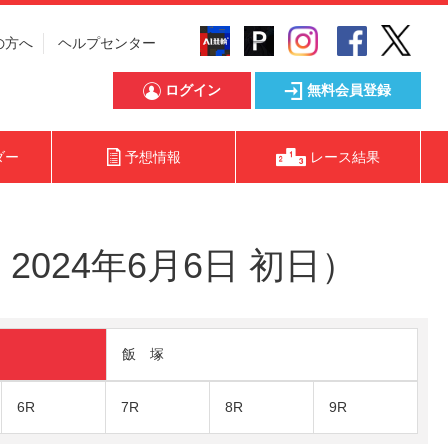
の方へ
ヘルプセンター
ログイン
無料会員登録
ダー
予想情報
レース結果
024年6月6日 初日）
飯 塚
6R
7R
8R
9R