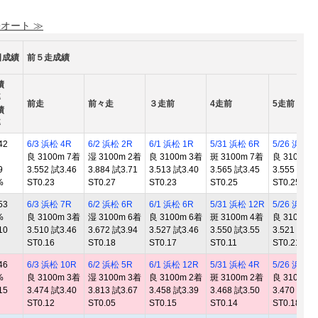
松オート ≫
日成績
前５走成績
績
率
前走
前々走
３走前
4走前
5走前
績
率
42
6/3 浜松 4R
6/2 浜松 2R
6/1 浜松 1R
5/31 浜松 6R
5/26 浜松 5
良 3100m 7着
湿 3100m 2着
良 3100m 3着
斑 3100m 7着
良 3100m 
9
3.552 試3.46
3.884 試3.71
3.513 試3.40
3.565 試3.45
3.555 試3.4
%
ST0.23
ST0.27
ST0.23
ST0.25
ST0.25
53
6/3 浜松 7R
6/2 浜松 6R
6/1 浜松 6R
5/31 浜松 12R
5/26 浜松 4
%
良 3100m 3着
湿 3100m 6着
良 3100m 6着
斑 3100m 4着
良 3100m 
10
3.510 試3.46
3.672 試3.94
3.527 試3.46
3.550 試3.55
3.521 試3.4
ST0.16
ST0.18
ST0.17
ST0.11
ST0.21
46
6/3 浜松 10R
6/2 浜松 5R
6/1 浜松 12R
5/31 浜松 4R
5/26 浜松 6
%
良 3100m 3着
湿 3100m 3着
良 3100m 2着
斑 3100m 2着
良 3100m 
15
3.474 試3.40
3.813 試3.67
3.458 試3.39
3.468 試3.50
3.470 試3.3
ST0.12
ST0.05
ST0.15
ST0.14
ST0.18