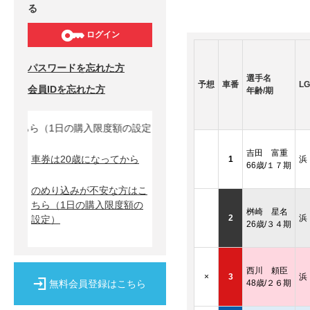
る
ログイン
パスワードを忘れた方
選手名
予想
車番
LG
会員IDを忘れた方
年齢/期
こちら（1日の購入限度額の設定）↓
吉田 富重
車券は20歳になってから
1
浜
66歳/１７期
のめり込みが不安な方はこ
ちら
（1日の購入限度額の
桝崎 星名
2
浜
設定）
26歳/３４期
西川 頼臣
×
3
浜
無料会員登録はこちら
48歳/２６期