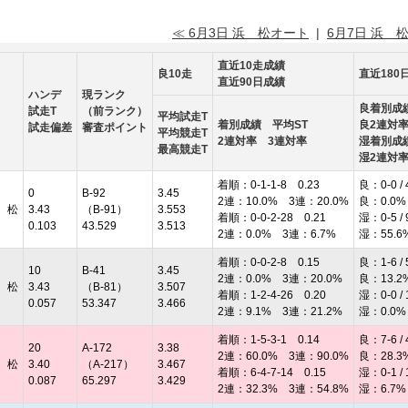
≪ 6月3日 浜 松オート
|
6月7日 浜 
直近10走成績
良10走
直近180
直近90日成績
ハンデ
現ランク
良着別成
試走T
（前ランク）
平均試走T
着別成績 平均ST
良2連対
試走偏差
審査ポイント
平均競走T
2連対率 3連対率
湿着別成
最高競走T
湿2連対
着順：0-1-1-8 0.23
良：0-0 / 
0
B-92
3.45
2連：10.0% 3連：20.0%
良：0.0%
 松
3.43
（B-91）
3.553
着順：0-0-2-28 0.21
湿：0-5 / 
0.103
43.529
3.513
2連：0.0% 3連：6.7%
湿：55.6
着順：0-0-2-8 0.15
良：1-6 / 
10
B-41
3.45
2連：0.0% 3連：20.0%
良：13.2
 松
3.43
（B-81）
3.507
着順：1-2-4-26 0.20
湿：0-0 / 
0.057
53.347
3.466
2連：9.1% 3連：21.2%
湿：0.0%
着順：1-5-3-1 0.14
良：7-6 / 
20
A-172
3.38
2連：60.0% 3連：90.0%
良：28.3
 松
3.40
（A-217）
3.467
着順：6-4-7-14 0.15
湿：0-1 / 
0.087
65.297
3.429
2連：32.3% 3連：54.8%
湿：6.7%