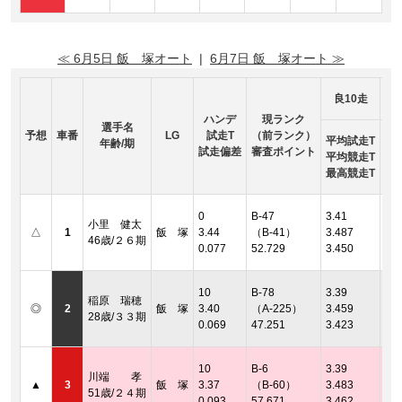
≪ 6月5日 飯 塚オート
|
6月7日 飯 塚オート ≫
良10走
ハンデ
現ランク
選手名
予想
車番
LG
試走T
（前ランク）
平均試走T
年齢/期
試走偏差
審査ポイント
平均競走T
最高競走T
着順
0
B-47
3.41
小里 健太
2連
△
1
飯 塚
3.44
（B-41）
3.487
46歳/２６期
着順
0.077
52.729
3.450
2連
着順
10
B-78
3.39
稲原 瑞穂
2連
◎
2
飯 塚
3.40
（A-225）
3.459
28歳/３３期
着順
0.069
47.251
3.423
2連
着順
10
B-6
3.39
川端 孝
2連
▲
3
飯 塚
3.37
（B-60）
3.483
51歳/２４期
着順
0.093
57.671
3.462