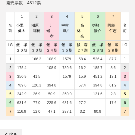
発売票数：4512票
1
2
3
4
5
6
7
名
小里
稲原
川
中村
高
桝崎
阿部
名
前
健太
瑞穂
端
颯斗
林
陽介
仁志
前
孝
亮
LG
飯 塚
飯 塚
飯 塚
飯 塚
飯 塚
飯 塚
飯 塚
LG
２６期
３３期
２４期
３５期
２７期
２８期
２９期
1
166.2
108.9
1579
58.4
526.4
87.7
1
2
175.4
108.9
789.6
16.2
185.7
8.6
2
3
350.9
41.5
1579
15.9
451.2
13.1
3
4
789.6
126.3
394.8
57.4
394.8
61.9
4
5
242.9
26.9
50.9
350.9
131.6
2.8
5
6
631.6
77.0
225.6
631.6
27.2
17.6
6
7
116.9
12.0
47.1
287.1
3.2
80.9
7
戻る