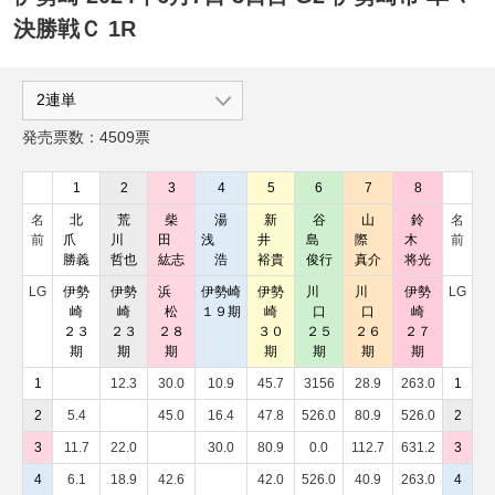
決勝戦Ｃ 1R
発売票数：4509票
1
2
3
4
5
6
7
8
名
北
荒
柴
湯
新
谷
山
鈴
名
前
爪
川
田
浅
井
島
際
木
前
勝義
哲也
紘志
浩
裕貴
俊行
真介
将光
LG
伊勢
伊勢
浜
伊勢崎
伊勢
川
川
伊勢
LG
崎
崎
松
１９期
崎
口
口
崎
２３
２３
２８
３０
２５
２６
２７
期
期
期
期
期
期
期
1
12.3
30.0
10.9
45.7
3156
28.9
263.0
1
2
5.4
45.0
16.4
47.8
526.0
80.9
526.0
2
3
11.7
22.0
30.0
80.9
0.0
112.7
631.2
3
4
6.1
18.9
42.6
42.0
526.0
40.9
263.0
4