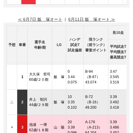
≪ 6月7日 飯 塚オート
|
6月11日 飯 塚オート ≫
良10走
ハンデ
現ランク
選手名
予想
車番
LG
試走T
（前ランク）
平均試走T
年齢/期
試走偏差
審査ポイント
平均競走T
最高競走T
着
0
B-94
3.47
大久保 哲司
2
1
飯 塚
3.44
（B-87）
3.545
60歳/２０期
着
0.075
43.074
3.519
2
着
10
B-72
3.39
井上 智詞
2
△
2
飯 塚
3.35
（B-16）
3.492
44歳/２９期
着
0.102
49.200
3.418
2
着
20
A-179
3.39
池浦 一博
2
×
3
山 陽
3.39
（A-213）
3.486
62歳/１８期
着
0.096
64.204
3.452