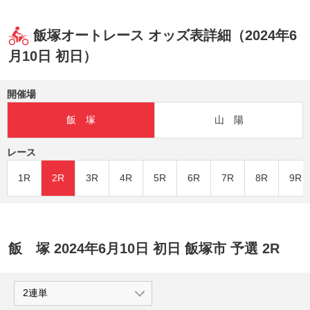
飯塚オートレース オッズ表詳細（2024年6
月10日 初日）
開催場
飯 塚
山 陽
レース
1R
2R
3R
4R
5R
6R
7R
8R
9R
飯 塚 2024年6月10日 初日 飯塚市 予選 2R