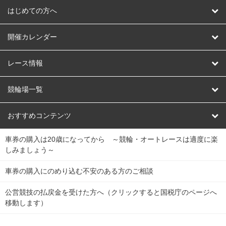
はじめての方へ
はじめての方へ
開催カレンダー
競輪
レース情報
オートレース
レース予想
競輪場一覧
競輪くじ
レース結果
北日本
函館競輪場
青森競輪場
いわき平競輪場
おすすめコンテンツ
車券の購入は20歳になってから ～競輪・オートレースは適度に楽
Dokanto!
キャリーオーバー一覧
関
競輪選手情報
弥彦競輪場
前橋競輪場
取手競輪場
宇都宮競輪場
しみましょう～
東
大宮競輪場
西武園競輪場
京王閣競輪場
立川競輪場
チャリロトプラザ
Perfecta Navi
車券の購入にのめり込む不安のある方のご相談
南
松戸競輪場
千葉競輪場
川崎競輪場
平塚競輪場
公営競技の払戻金を受けた方へ（クリックすると国税庁のページへ
netkeirin
関
移動します）
小田原競輪場
伊東競輪場
静岡競輪場
東
ケイリンガル