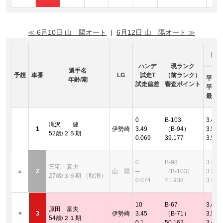
≪ 6月10日 山 陽オート
|
6月12日 山 陽オート ≫
良1
ハンデ
現ランク
選手名
予想
車番
LG
試走T
（前ランク）
平均試
年齢/期
試走偏差
審査ポイント
平均競
最高競
0
B-103
3.48
滝沢 健
1
伊勢崎
3.49
（B-94）
3.549
52歳/２５期
0.069
39.177
3.526
0
B-98
3.44
三宅 真央
▲
2
山 陽
─
（B-103）
3.514
27歳/３６期
（取消）
0.074
41.938
3.477
10
B-67
3.42
原田 富夫
×
3
伊勢崎
3.45
（B-71）
3.520
54歳/２１期
0.1
50.162
3.497