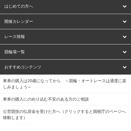
はじめての方へ
はじめての方へ
開催カレンダー
競輪
レース情報
オートレース
レース予想
競輪場一覧
競輪くじ
レース結果
北日本
函館競輪場
青森競輪場
いわき平競輪場
おすすめコンテンツ
車券の購入は20歳になってから ～競輪・オートレースは適度に楽
Dokanto!
キャリーオーバー一覧
関
競輪選手情報
弥彦競輪場
前橋競輪場
取手競輪場
宇都宮競輪場
しみましょう～
東
大宮競輪場
西武園競輪場
京王閣競輪場
立川競輪場
チャリロトプラザ
Perfecta Navi
車券の購入にのめり込む不安のある方のご相談
南
松戸競輪場
千葉競輪場
川崎競輪場
平塚競輪場
公営競技の払戻金を受けた方へ（クリックすると国税庁のページへ
netkeirin
関
移動します）
小田原競輪場
伊東競輪場
静岡競輪場
東
ケイリンガル