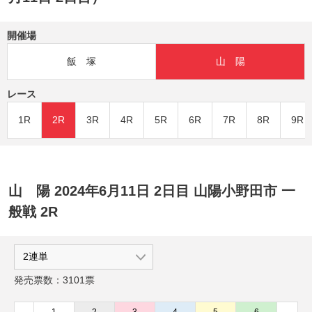
開催場
飯 塚
山 陽
レース
1R
2R
3R
4R
5R
6R
7R
8R
9R
山 陽 2024年6月11日 2日目 山陽小野田市 一
般戦 2R
発売票数：3101票