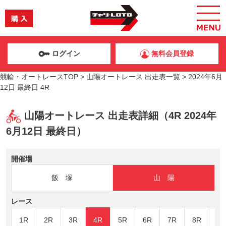
ログイン
無料会員登録
競輪・オートレースTOP
>
山陽オートレース 出走表一覧
>
2024年6月
12日 最終日 4R
山陽オートレース 出走表詳細（4R 2024年
6月12日 最終日）
開催場
飯 塚
山 陽
レース
1R
2R
3R
4R
5R
6R
7R
8R
9R