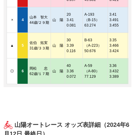
2連
着順
20
A-193
3.41
山本 智大
2連
×
4
山 陽
3.41
（B-15）
3.491
44歳/２９期
着順
0.081
63.274
3.455
2連
着順
30
B-63
3.35
佐伯 拓実
2連
▲
5
山 陽
3.39
（A-223）
3.466
31歳/３３期
着順
0.116
50.676
3.424
2連
着順
40
A-59
3.36
岡松 忠
2連
◎
6
山 陽
3.36
（A-80）
3.432
62歳/１７期
着順
0.072
77.129
3.389
2連
山陽オートレース オッズ表詳細（2024年6
月12日 最終日）