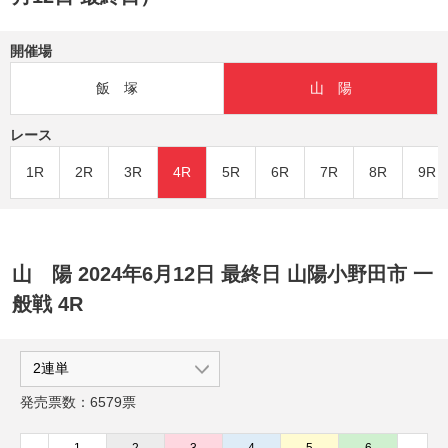
開催場
飯 塚
山 陽
レース
1R
2R
3R
4R
5R
6R
7R
8R
9R
山 陽 2024年6月12日 最終日 山陽小野田市 一
般戦 4R
発売票数：6579票