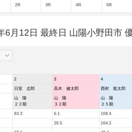
2R
3R
4R
5R
4年6月12日 最終日 山陽小野田市 優
2
3
4
日室 志郎
高木 健太郎
西村 龍太郎
山 陽
山 陽
山 陽
２２期
３２期
２５期
83.3
6.1
108.4
26.5
164.2