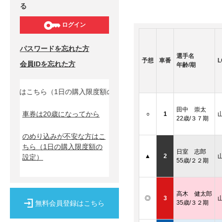
る
ログイン
パスワードを忘れた方
選手名
予想
車番
L
会員IDを忘れた方
年齢/期
方はこちら（1日の購入限度額の設定）↓
田中 崇太
車券は20歳になってから
○
1
22歳/３７期
のめり込みが不安な方はこ
ちら
（1日の購入限度額の
日室 志郎
▲
2
設定）
55歳/２２期
高木 健太郎
◎
3
無料会員登録はこちら
35歳/３２期