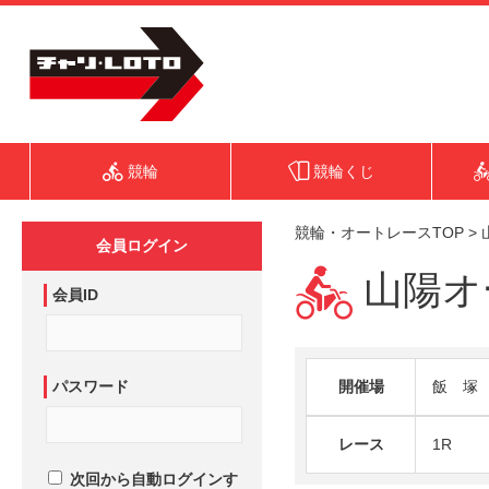
競輪
競輪くじ
競輪・オートレースTOP
>
会員ログイン
山陽オー
会員ID
パスワード
開催場
飯 塚
レース
1R
次回から自動ログインす