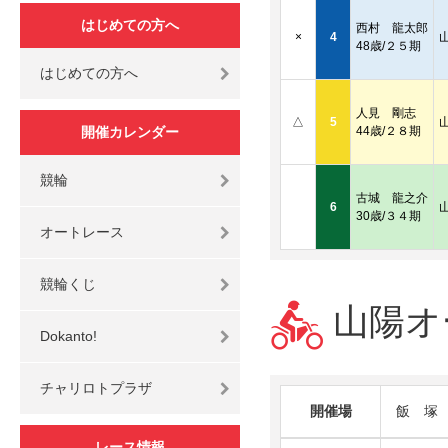
はじめての方へ
西村 龍太郎
×
4
48歳/２５期
はじめての方へ
人見 剛志
△
5
開催カレンダー
44歳/２８期
競輪
古城 龍之介
6
30歳/３４期
オートレース
競輪くじ
山陽オ
Dokanto!
チャリロトプラザ
開催場
飯 塚
レース情報