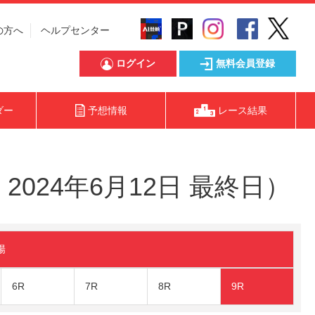
の方へ
ヘルプセンター
ログイン
無料会員登録
ダー
予想情報
レース結果
024年6月12日 最終日）
陽
6R
7R
8R
9R