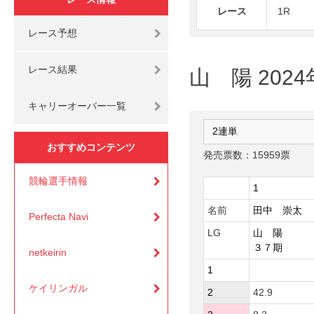
レース
1R
レース予想
レース結果
山 陽 202
キャリーオーバー一覧
おすすめコンテンツ
発売票数：15959票
競輪選手情報
1
名前
田中 崇太
Perfecta Navi
LG
山 陽
３７期
netkeirin
1
ケイリンガル
2
42.9