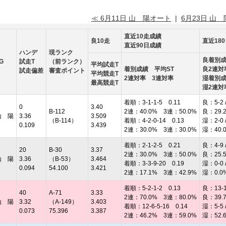
≪ 6月11日 山 陽オート
|
6月23日 山
直近10走成績
良10走
直近18
直近90日成績
ハンデ
現ランク
良着別
G
試走T
（前ランク）
平均試走T
着別成績 平均ST
良2連対
試走偏差
審査ポイント
平均競走T
2連対率 3連対率
湿着別
最高競走T
湿2連対
着順：3-1-1-5 0.11
良：5-2 /
0
3.40
B-112
2連：40.0% 3連：50.0%
良：29.
山 陽
3.36
3.509
（B-114）
着順：4-2-0-14 0.13
湿：2-0 /
0.109
3.439
2連：30.0% 3連：30.0%
湿：40.
着順：2-1-2-5 0.21
良：4-9 /
20
B-30
3.37
2連：30.0% 3連：50.0%
良：25.
山 陽
3.36
（B-53）
3.464
着順：3-3-9-20 0.19
湿：0-0 /
0.094
54.100
3.421
2連：17.1% 3連：42.9%
湿：0.0
着順：5-2-1-2 0.13
良：13-10
40
A-71
3.33
2連：70.0% 3連：80.0%
良：39.
山 陽
3.32
（A-149）
3.403
着順：12-6-5-16 0.14
湿：5-5 /
0.073
75.396
3.387
2連：46.2% 3連：59.0%
湿：52.