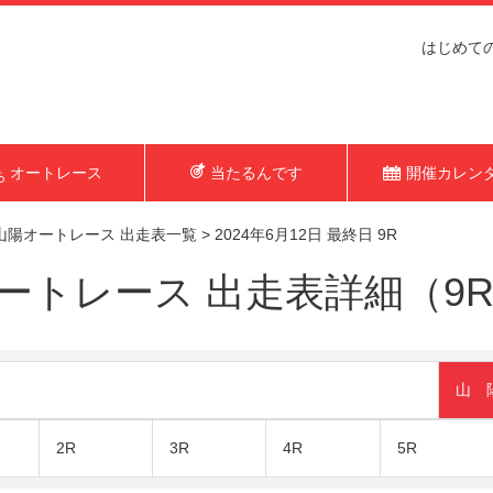
はじめて
オートレース
当たるんです
開催カレン
山陽オートレース 出走表一覧
>
2024年6月12日 最終日 9R
トレース 出走表詳細（9R 2
山 
2R
3R
4R
5R