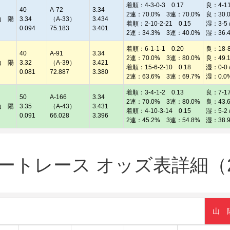
着順：4-3-0-3 0.17
良：4-11 
40
A-72
3.34
2連：70.0% 3連：70.0%
良：30.
山 陽
3.34
（A-33）
3.434
着順：2-10-2-21 0.15
湿：3-5 /
0.094
75.183
3.401
2連：34.3% 3連：40.0%
湿：36.
着順：6-1-1-1 0.20
良：18-8 
40
A-91
3.34
2連：70.0% 3連：80.0%
良：49.
山 陽
3.32
（A-39）
3.421
着順：15-6-2-10 0.18
湿：0-0 /
0.081
72.887
3.380
2連：63.6% 3連：69.7%
湿：0.0
着順：3-4-1-2 0.13
良：7-17 
50
A-166
3.34
2連：70.0% 3連：80.0%
良：43.
山 陽
3.35
（A-43）
3.431
着順：4-10-3-14 0.15
湿：5-2 /
0.091
66.028
3.396
2連：45.2% 3連：54.8%
湿：38.
ートレース オッズ表詳細（20
山 