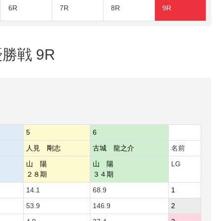
6R
7R
8R
9R
勝戦 9R
5
6
人見 剛志
古城 龍之介
名前
山 陽
山 陽
LG
２８期
３４期
14.1
68.9
1
53.9
146.9
2