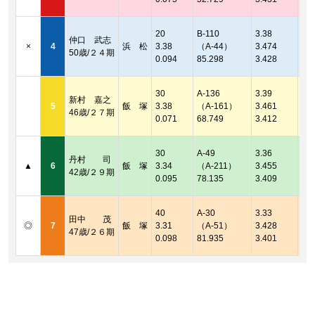
2連
着順
20
B-110
3.38
仲口 武志
2連
×
4
浜 松
3.38
（A-44）
3.474
50歳/２４期
着順
0.094
85.298
3.428
2連
着順
30
A-136
3.39
新村 嘉之
2連
5
飯 塚
3.38
（A-161）
3.461
46歳/２７期
着順
0.071
68.749
3.412
2連
着順
30
A-49
3.36
丹村 司
2連
▲
6
飯 塚
3.34
（A-211）
3.455
42歳/２９期
着順
0.095
78.135
3.409
2連
着順
40
A-30
3.33
田中 茂
2連
◎
7
飯 塚
3.31
（A-51）
3.428
47歳/２６期
着順
0.098
81.935
3.401
2連