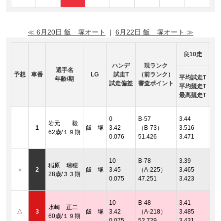
≪ 6月20日 飯 塚オート
|
6月22日 飯 塚オート ≫
良10走
ハンデ
現ランク
選手名
予想
車番
LG
試走T
（前ランク）
平均試走T
年齢/期
試走偏差
審査ポイント
平均競走T
最高競走T
着順
0
B-57
3.44
岩元 毅
2連
1
飯 塚
3.42
（B-73）
3.516
62歳/１９期
着順
0.076
51.426
3.471
2連
着順
10
B-78
3.39
稲原 瑞穂
2連
○
2
飯 塚
3.45
（A-225）
3.465
28歳/３３期
着順
0.075
47.251
3.423
2連
着順
10
B-48
3.41
水崎 正二
2連
△
3
飯 塚
3.42
（A-218）
3.485
60歳/１９期
着順
0.075
52.729
3.431