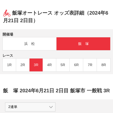
飯塚オートレース オッズ表詳細（2024年6
月21日 2日目）
開催場
浜 松
飯 塚
レース
1R
2R
3R
4R
5R
6R
7R
8R
飯 塚 2024年6月21日 2日目 飯塚市 一般戦 3R