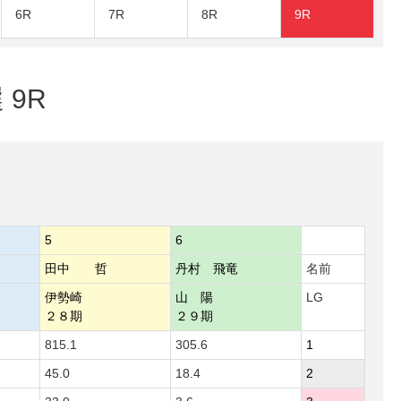
6R
7R
8R
9R
 9R
5
6
田中 哲
丹村 飛竜
名前
伊勢崎
山 陽
LG
２８期
２９期
815.1
305.6
1
45.0
18.4
2