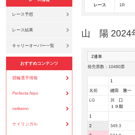
レース
1R
レース予想
レース結果
山 陽 202
キャリーオーバー一覧
おすすめコンテンツ
発売票数：10480票
競輪選手情報
1
名前
縫田 雅一
Perfecta Navi
LG
川 口
１９期
netkeirin
1
ケイリンガル
2
349.3