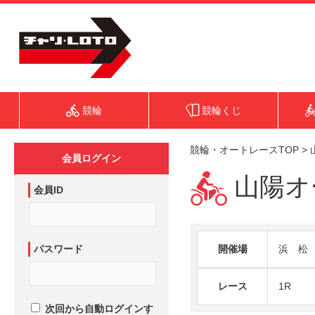
競輪
競輪くじ
競輪・オートレースTOP
>
会員ログイン
山陽オー
会員ID
パスワード
開催場
浜 松
レース
1R
次回から自動ログインす