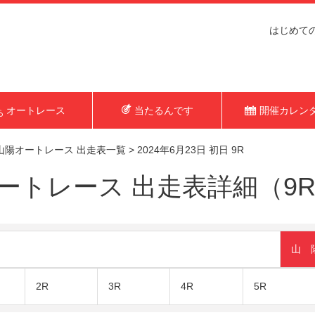
はじめて
オートレース
当たるんです
開催カレン
山陽オートレース 出走表一覧
>
2024年6月23日 初日 9R
トレース 出走表詳細（9R 2
山 
2R
3R
4R
5R