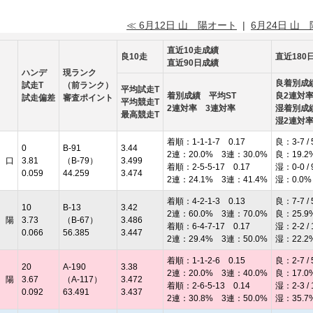
≪ 6月12日 山 陽オート
|
6月24日 山
直近10走成績
良10走
直近180
直近90日成績
ハンデ
現ランク
良着別成
試走T
（前ランク）
平均試走T
着別成績 平均ST
良2連対
試走偏差
審査ポイント
平均競走T
2連対率 3連対率
湿着別成
最高競走T
湿2連対
着順：1-1-1-7 0.17
良：3-7 / 
0
B-91
3.44
2連：20.0% 3連：30.0%
良：19.2
 口
3.81
（B-79）
3.499
着順：2-5-5-17 0.17
湿：0-0 / 
0.059
44.259
3.474
2連：24.1% 3連：41.4%
湿：0.0%
着順：4-2-1-3 0.13
良：7-7 / 
10
B-13
3.42
2連：60.0% 3連：70.0%
良：25.9
 陽
3.73
（B-67）
3.486
着順：6-4-7-17 0.17
湿：2-2 / 
0.066
56.385
3.447
2連：29.4% 3連：50.0%
湿：22.2
着順：1-1-2-6 0.15
良：2-7 / 
20
A-190
3.38
2連：20.0% 3連：40.0%
良：17.0
 陽
3.67
（A-117）
3.472
着順：2-6-5-13 0.14
湿：2-3 / 
0.092
63.491
3.437
2連：30.8% 3連：50.0%
湿：35.7