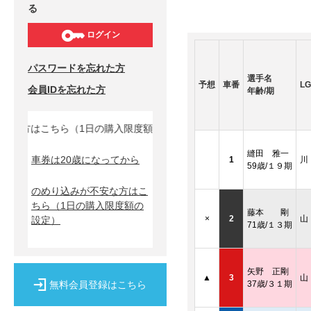
る
ログイン
パスワードを忘れた方
選手名
予想
車番
LG
会員IDを忘れた方
年齢/期
な方はこちら（1日の購入限度額の設定）↓
縫田 雅一
車券は20歳になってから
1
川
59歳/１９期
のめり込みが不安な方はこ
ちら
（1日の購入限度額の
藤本 剛
×
2
山
設定）
71歳/１３期
矢野 正剛
▲
3
山
無料会員登録はこちら
37歳/３１期