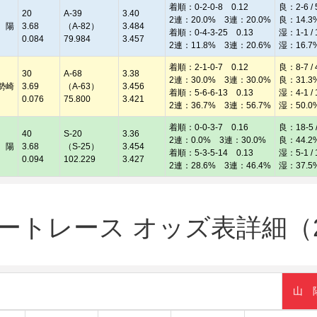
着順：0-2-0-8 0.12
良：2-6 / 
20
A-39
3.40
2連：20.0% 3連：20.0%
良：14.3
 陽
3.68
（A-82）
3.484
着順：0-4-3-25 0.13
湿：1-1 / 
0.084
79.984
3.457
2連：11.8% 3連：20.6%
湿：16.7
着順：2-1-0-7 0.12
良：8-7 / 
30
A-68
3.38
2連：30.0% 3連：30.0%
良：31.3
勢崎
3.69
（A-63）
3.456
着順：5-6-6-13 0.13
湿：4-1 / 
0.076
75.800
3.421
2連：36.7% 3連：56.7%
湿：50.0
着順：0-0-3-7 0.16
良：18-5 /
40
S-20
3.36
2連：0.0% 3連：30.0%
良：44.2
 陽
3.68
（S-25）
3.454
着順：5-3-5-14 0.13
湿：5-1 / 
0.094
102.229
3.427
2連：28.6% 3連：46.4%
湿：37.5
トレース オッズ表詳細（20
山 