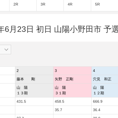
2R
3R
4R
5R
4年6月23日 初日 山陽小野田市 予選
2
3
4
藤本 剛
矢野 正剛
穴見 和正
山 陽
山 陽
山 陽
１３期
３１期
１２期
431.5
458.5
666.9
35.7
36.4