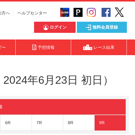
の方へ
ヘルプセンター
ログイン
無料会員登録
ダー
予想情報
レース結果
024年6月23日 初日）
陽
6R
7R
8R
9R