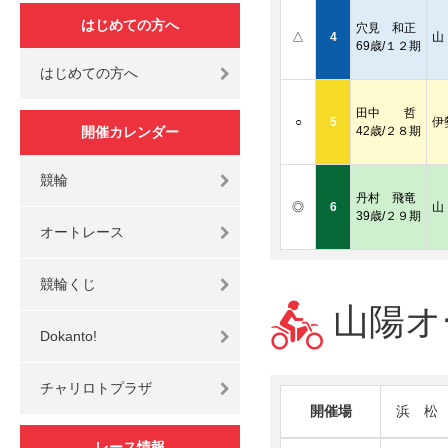
はじめての方へ
穴見 和正
△
4
山
69歳/１２期
はじめての方へ
田中 哲
○
5
伊
開催カレンダー
42歳/２８期
競輪
丹村 飛竜
◎
6
山
39歳/２９期
オートレース
競輪くじ
山陽オー
Dokanto!
チャリロトプラザ
開催場
浜 松
レース情報