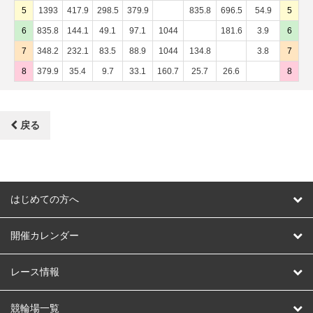
5
1393
417.9
298.5
379.9
835.8
696.5
54.9
5
6
835.8
144.1
49.1
97.1
1044
181.6
3.9
6
7
348.2
232.1
83.5
88.9
1044
134.8
3.8
7
8
379.9
35.4
9.7
33.1
160.7
25.7
26.6
8
戻る
はじめての方へ
はじめての方へ
開催カレンダー
競輪
レース情報
オートレース
レース予想
競輪場一覧