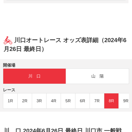
川口オートレース オッズ表詳細（2024年6
月26日 最終日）
開催場
川 口
山 陽
レース
1R
2R
3R
4R
5R
6R
7R
8R
9R
川 口 2024年6月26日 最終日 川口市 一般戦