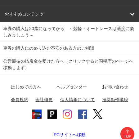
競輪くじ
レース結果
北日本
函館競輪場
青森競輪場
いわき平競輪場
おすすめコンテンツ
車券の購入は20歳になってから ～競輪・オートレースは適度に楽
Dokanto!
キャリーオーバー一覧
関
競輪選手情報
弥彦競輪場
前橋競輪場
取手競輪場
宇都宮競輪場
しみましょう～
東
大宮競輪場
西武園競輪場
京王閣競輪場
立川競輪場
チャリロトプラザ
Perfecta Navi
車券の購入にのめり込む不安のある方のご相談
南
松戸競輪場
千葉競輪場
川崎競輪場
平塚競輪場
公営競技の払戻金を受けた方へ（クリックすると国税庁のページへ
netkeirin
関
移動します）
小田原競輪場
伊東競輪場
静岡競輪場
東
ケイリンガル
中
名古屋競輪場
岐阜競輪場
大垣競輪場
豊橋競輪場
はじめての方へ
ヘルプセンター
お問い合わせ
部
チャリレンジャー
富山競輪場
松阪競輪場
四日市競輪場
会員規約
会社概要
個人情報について
推奨動作環境
競輪場情報
近
福井競輪場
奈良競輪場
向日町競輪場
和歌山競輪場
畿
岸和田競輪場
オートレース場情報
PCサイトへ移動