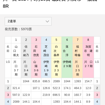
8R
発売票数：5970票
1
2
3
4
5
6
7
8
名
山
信
石
芝
白
落
福
加賀
名
前
口
沢
田
崎
次
合
村
谷 建
前
航太
綾乃
啓貴
茂信
義孝
淳
唯倫
明
LG
川
川
山
伊勢
伊勢
伊勢崎
川
川 口
LG
口
口
陽
崎
崎
２９期
口
２７期
３７
３４
３６
１９
２３
２５
期
期
期
期
期
期
1
1044
835.8
696.5
2089
1044
1393
154.7
1
2
321.4
107.1
126.6
522.3
174.1
464.3
12.0
2
3
597.0
122.9
219.9
696.5
90.8
160.7
3.9
3
4
2089
144.1
104.4
1393
104.4
144.1
8.9
4