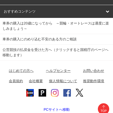
競輪くじ
レース結果
北日本
函館競輪場
青森競輪場
いわき平競輪場
おすすめコンテンツ
車券の購入は20歳になってから ～競輪・オートレースは適度に楽
Dokanto!
キャリーオーバー一覧
関
競輪選手情報
弥彦競輪場
前橋競輪場
取手競輪場
宇都宮競輪場
しみましょう～
東
大宮競輪場
西武園競輪場
京王閣競輪場
立川競輪場
チャリロトプラザ
Perfecta Navi
車券の購入にのめり込む不安のある方のご相談
南
松戸競輪場
千葉競輪場
川崎競輪場
平塚競輪場
公営競技の払戻金を受けた方へ（クリックすると国税庁のページへ
netkeirin
関
移動します）
小田原競輪場
伊東競輪場
静岡競輪場
東
ケイリンガル
中
名古屋競輪場
岐阜競輪場
大垣競輪場
豊橋競輪場
はじめての方へ
ヘルプセンター
お問い合わせ
部
チャリレンジャー
富山競輪場
松阪競輪場
四日市競輪場
会員規約
会社概要
個人情報について
推奨動作環境
競輪場情報
近
福井競輪場
奈良競輪場
向日町競輪場
和歌山競輪場
畿
岸和田競輪場
オートレース場情報
PCサイトへ移動