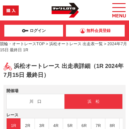
ログイン
無料会員登録
競輪・オートレースTOP
>
浜松オートレース 出走表一覧
>
2024年7月
15日 最終日 1R
浜松オートレース 出走表詳細（1R 2024年
7月15日 最終日）
開催場
川 口
浜 松
レース
1R
2R
3R
4R
5R
6R
7R
8R
9R