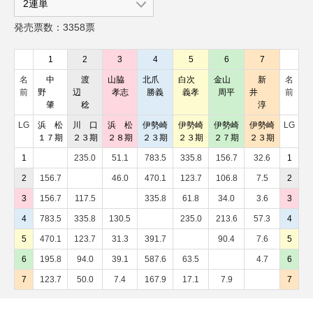
発売票数：3358票
1
2
3
4
5
6
7
名
中
渡
山脇
北爪
白次
金山
新
名
前
野
辺
孝志
勝義
義孝
周平
井
前
肇
稔
淳
LG
浜 松
川 口
浜 松
伊勢崎
伊勢崎
伊勢崎
伊勢崎
LG
１７期
２３期
２８期
２３期
２３期
２７期
２３期
1
235.0
51.1
783.5
335.8
156.7
32.6
1
2
156.7
46.0
470.1
123.7
106.8
7.5
2
3
156.7
117.5
335.8
61.8
34.0
3.6
3
4
783.5
335.8
130.5
235.0
213.6
57.3
4
5
470.1
123.7
31.3
391.7
90.4
7.6
5
6
195.8
94.0
39.1
587.6
63.5
4.7
6
7
123.7
50.0
7.4
167.9
17.1
7.9
7