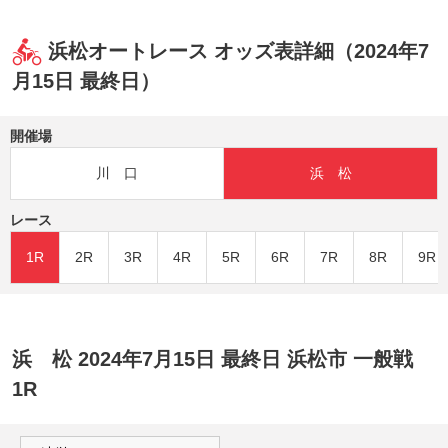
浜松オートレース オッズ表詳細（2024年7
月15日 最終日）
開催場
川 口
浜 松
レース
1R
2R
3R
4R
5R
6R
7R
8R
9R
浜 松 2024年7月15日 最終日 浜松市 一般戦
1R