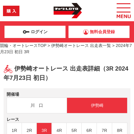
ログイン
無料会員登録
競輪・オートレースTOP
>
伊勢崎オートレース 出走表一覧
>
2024年7
月23日 初日 3R
伊勢崎オートレース 出走表詳細（3R 2024
年7月23日 初日）
開催場
川 口
伊勢崎
レース
1R
2R
3R
4R
5R
6R
7R
8R