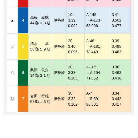
2連
着順
10
A-145
3.41
高橋 義徳
2連
▲
4
伊勢崎
3.39
（A-173）
3.502
44歳/２８期
着順
0.092
68.008
3.477
2連
着順
20
A-48
3.39
清水 卓
2連
○
5
伊勢崎
3.40
（A-181）
3.485
58歳/１９期
着順
0.095
78.449
3.463
2連
着順
30
A-105
3.36
栗原 俊介
2連
△
6
伊勢崎
3.38
（A-104）
3.463
34歳/３１期
着順
0.103
71.862
3.438
2連
着順
30
A-7
3.34
岩田 行雄
2連
◎
7
伊勢崎
3.32
（S-39）
3.442
67歳/１５期
着順
0.102
86.501
3.417
2連