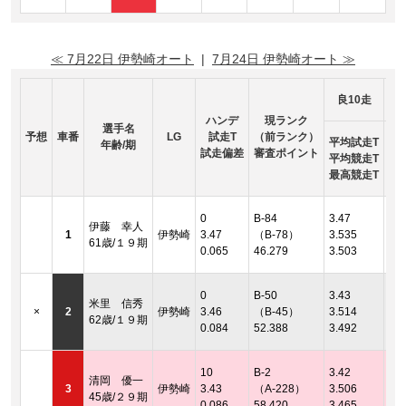
≪ 7月22日 伊勢崎オート
|
7月24日 伊勢崎オート ≫
良10走
ハンデ
現ランク
選手名
予想
車番
LG
試走T
（前ランク）
平均試走T
年齢/期
試走偏差
審査ポイント
平均競走T
最高競走T
着順
0
B-84
3.47
伊藤 幸人
2連
1
伊勢崎
3.47
（B-78）
3.535
61歳/１９期
着順
0.065
46.279
3.503
2連
着順
0
B-50
3.43
米里 信秀
2連
×
2
伊勢崎
3.46
（B-45）
3.514
62歳/１９期
着順
0.084
52.388
3.492
2連
着順
10
B-2
3.42
清岡 優一
2連
3
伊勢崎
3.43
（A-228）
3.506
45歳/２９期
着順
0.086
58.420
3.465