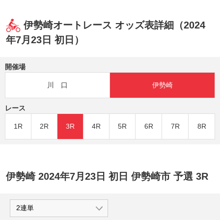
伊勢崎オートレース オッズ表詳細（2024
年7月23日 初日）
開催場
川 口
伊勢崎
レース
1R
2R
3R
4R
5R
6R
7R
8R
伊勢崎 2024年7月23日 初日 伊勢崎市 予選 3R