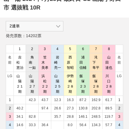
市 選抜戦 10R
発売票数：14202票
1
2
3
4
5
6
7
8
名
吉
角
笠
岩
西
浦
滝
山
名
前
松
南
木
崎
原
田
下
田
前
憲治
一如
美孝
亮一
智昭
信輔
隼平
達也
LG
山
山
浜
山
伊勢
飯
飯
川
LG
陽
陽
松
陽
崎
塚
塚
口
２１
２７
２２
２５
２８
２３
２８
２８
期
期
期
期
期
期
期
期
1
42.3
43.7
12.3
16.3
87.2
162.9
61.7
1
2
40.2
97.4
26.6
27.3
130.8
202.8
89.5
2
3
34.1
82.8
35.7
28.8
146.1
248.5
119.7
3
4
14.6
33.3
36.4
8.0
56.4
134.3
57.7
4