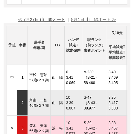
≪ 7月27日 山 陽オート
|
8月1日 山 陽オート ≫
良10走
ハンデ
現ランク
選手名
予想
車番
LG
試走T
（前ランク）
平均試走T
年齢/期
試走偏差
審査ポイント
平均競走T
最高競走T
着順
0
A-230
3.40
吉松 憲治
2連
◎
1
山 陽
3.41
（B-21）
3.469
57歳/２１期
着順
0.069
58.460
3.405
2連
着順
10
S-47
3.35
角南 一如
2連
2
山 陽
3.39
（S-43）
3.417
46歳/２７期
着順
0.067
88.977
3.383
2連
着順
10
S-39
3.38
笠木 美孝
2連
×
3
浜 松
3.41
（S-42）
3.457
55歳/２２期
着順
0.077
93.447
3.433