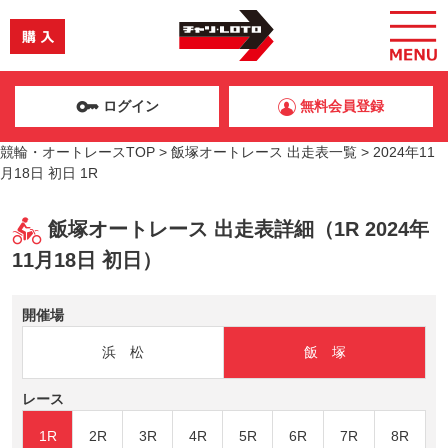
ログイン
無料会員登録
競輪・オートレースTOP
>
飯塚オートレース 出走表一覧
>
2024年11
月18日 初日 1R
飯塚オートレース 出走表詳細（1R 2024年
11月18日 初日）
開催場
浜 松
飯 塚
レース
1R
2R
3R
4R
5R
6R
7R
8R