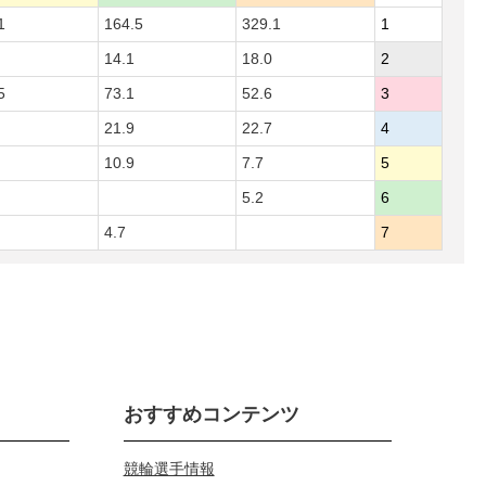
1
164.5
329.1
1
14.1
18.0
2
5
73.1
52.6
3
21.9
22.7
4
10.9
7.7
5
5.2
6
4.7
7
おすすめコンテンツ
競輪選手情報