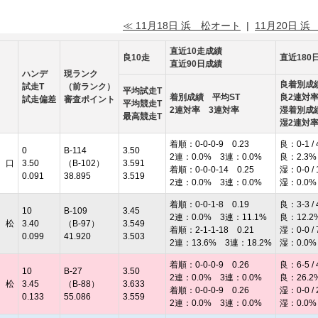
≪ 11月18日 浜 松オート
|
11月20日 浜
直近10走成績
良10走
直近180
直近90日成績
ハンデ
現ランク
良着別成
試走T
（前ランク）
平均試走T
着別成績 平均ST
良2連対
試走偏差
審査ポイント
平均競走T
2連対率 3連対率
湿着別成
最高競走T
湿2連対
着順：0-0-0-9 0.23
良：0-1 / 
0
B-114
3.50
2連：0.0% 3連：0.0%
良：2.3%
 口
3.50
（B-102）
3.591
着順：0-0-0-14 0.25
湿：0-0 / 
0.091
38.895
3.519
2連：0.0% 3連：0.0%
湿：0.0%
着順：0-0-1-8 0.19
良：3-3 / 
10
B-109
3.45
2連：0.0% 3連：11.1%
良：12.2
 松
3.40
（B-97）
3.549
着順：2-1-1-18 0.21
湿：0-0 / 
0.099
41.920
3.503
2連：13.6% 3連：18.2%
湿：0.0%
着順：0-0-0-9 0.26
良：6-5 / 
10
B-27
3.50
2連：0.0% 3連：0.0%
良：26.2
 松
3.45
（B-88）
3.633
着順：0-0-0-9 0.26
湿：0-0 / 
0.133
55.086
3.559
2連：0.0% 3連：0.0%
湿：0.0%