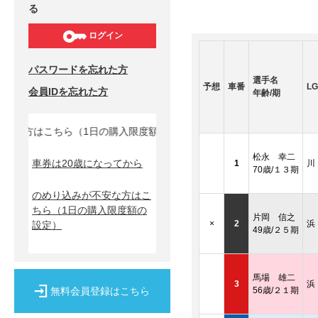
る
ログイン
パスワードを忘れた方
選手名
予想
車番
LG
会員IDを忘れた方
年齢/期
な方はこちら（1日の購入限度額の設定）↓
松永 幸二
車券は20歳になってから
1
川
70歳/１３期
のめり込みが不安な方はこ
ちら
（1日の購入限度額の
片岡 信之
×
2
浜
設定）
49歳/２５期
馬場 雄二
3
浜
無料会員登録はこちら
56歳/２１期