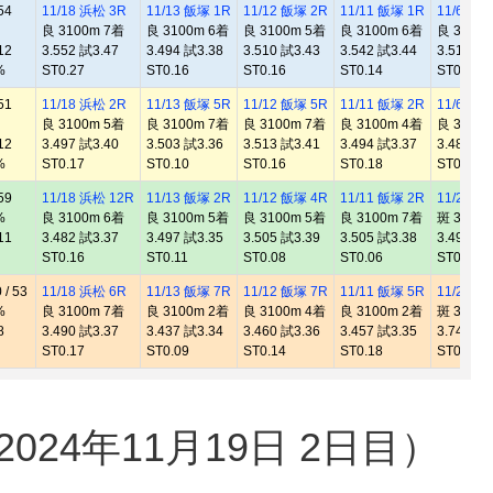
54
11/18 浜松 3R
11/13 飯塚 1R
11/12 飯塚 2R
11/11 飯塚 1R
11/6 飯塚
良 3100m 7着
良 3100m 6着
良 3100m 5着
良 3100m 6着
良 3100
12
3.552 試3.47
3.494 試3.38
3.510 試3.43
3.542 試3.44
3.513 試3
%
ST0.27
ST0.16
ST0.16
ST0.14
ST0.15
51
11/18 浜松 2R
11/13 飯塚 5R
11/12 飯塚 5R
11/11 飯塚 2R
11/6 飯塚
良 3100m 5着
良 3100m 7着
良 3100m 7着
良 3100m 4着
良 3100
12
3.497 試3.40
3.503 試3.36
3.513 試3.41
3.494 試3.37
3.481 試3
%
ST0.17
ST0.10
ST0.16
ST0.18
ST0.24
59
11/18 浜松 12R
11/13 飯塚 2R
11/12 飯塚 4R
11/11 飯塚 2R
11/2 山陽
%
良 3100m 6着
良 3100m 5着
良 3100m 5着
良 3100m 7着
斑 3100
11
3.482 試3.37
3.497 試3.35
3.505 試3.39
3.505 試3.38
3.497 試3
ST0.16
ST0.11
ST0.08
ST0.06
ST0.19
/ 53
11/18 浜松 6R
11/13 飯塚 7R
11/12 飯塚 7R
11/11 飯塚 5R
11/2 山陽
%
良 3100m 7着
良 3100m 2着
良 3100m 4着
良 3100m 2着
斑 3100
8
3.490 試3.37
3.437 試3.34
3.460 試3.36
3.457 試3.35
3.743 試3
ST0.17
ST0.09
ST0.14
ST0.18
ST0.24
24年11月19日 2日目）