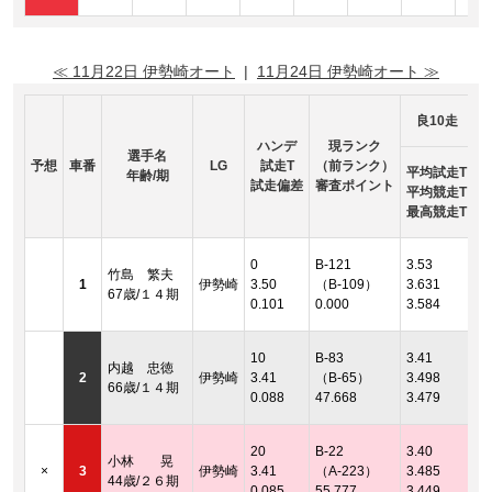
≪ 11月22日 伊勢崎オート
|
11月24日 伊勢崎オート ≫
良10走
ハンデ
現ランク
選手名
予想
車番
LG
試走T
（前ランク）
平均試走T
年齢/期
試走偏差
審査ポイント
平均競走T
最高競走T
着
0
B-121
3.53
竹島 繁夫
2
1
伊勢崎
3.50
（B-109）
3.631
67歳/１４期
着
0.101
0.000
3.584
2
着
10
B-83
3.41
内越 忠徳
2
2
伊勢崎
3.41
（B-65）
3.498
66歳/１４期
着
0.088
47.668
3.479
2
着
20
B-22
3.40
小林 晃
2
×
3
伊勢崎
3.41
（A-223）
3.485
44歳/２６期
着
0.085
55.777
3.449