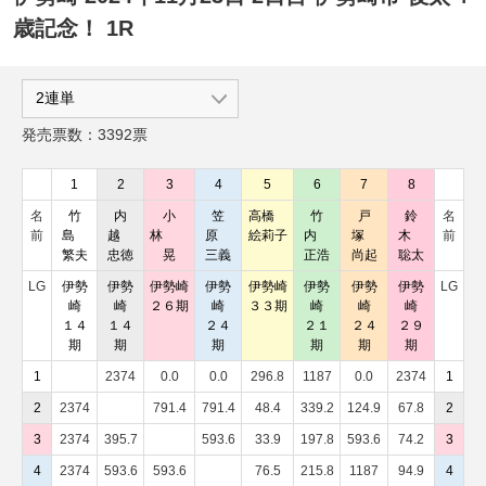
歳記念！ 1R
発売票数：3392票
1
2
3
4
5
6
7
8
名
竹
内
小
笠
高橋
竹
戸
鈴
名
前
島
越
林
原
絵莉子
内
塚
木
前
繁夫
忠徳
晃
三義
正浩
尚起
聡太
LG
伊勢
伊勢
伊勢崎
伊勢
伊勢崎
伊勢
伊勢
伊勢
LG
崎
崎
２６期
崎
３３期
崎
崎
崎
１４
１４
２４
２１
２４
２９
期
期
期
期
期
期
1
2374
0.0
0.0
296.8
1187
0.0
2374
1
2
2374
791.4
791.4
48.4
339.2
124.9
67.8
2
3
2374
395.7
593.6
33.9
197.8
593.6
74.2
3
4
2374
593.6
593.6
76.5
215.8
1187
94.9
4