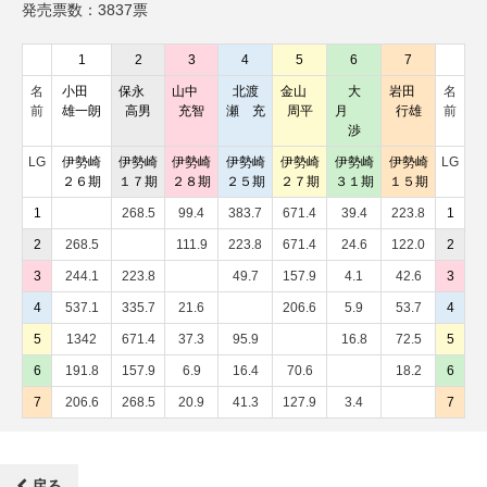
発売票数：3837票
1
2
3
4
5
6
7
名
小田
保永
山中
北渡
金山
大
岩田
名
前
雄一朗
高男
充智
瀬 充
周平
月
行雄
前
渉
LG
伊勢崎
伊勢崎
伊勢崎
伊勢崎
伊勢崎
伊勢崎
伊勢崎
LG
２６期
１７期
２８期
２５期
２７期
３１期
１５期
1
268.5
99.4
383.7
671.4
39.4
223.8
1
2
268.5
111.9
223.8
671.4
24.6
122.0
2
3
244.1
223.8
49.7
157.9
4.1
42.6
3
4
537.1
335.7
21.6
206.6
5.9
53.7
4
5
1342
671.4
37.3
95.9
16.8
72.5
5
6
191.8
157.9
6.9
16.4
70.6
18.2
6
7
206.6
268.5
20.9
41.3
127.9
3.4
7
戻る