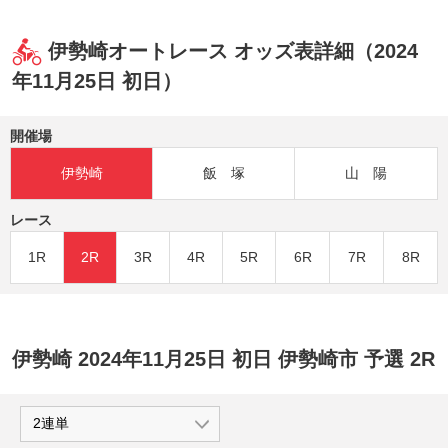
伊勢崎オートレース オッズ表詳細（2024
年11月25日 初日）
開催場
伊勢崎
飯 塚
山 陽
レース
1R
2R
3R
4R
5R
6R
7R
8R
伊勢崎 2024年11月25日 初日 伊勢崎市 予選 2R