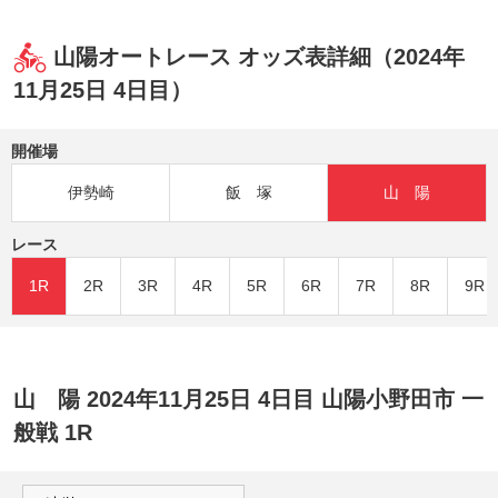
山陽オートレース オッズ表詳細（2024年
11月25日 4日目）
開催場
伊勢崎
飯 塚
山 陽
レース
1R
2R
3R
4R
5R
6R
7R
8R
9R
山 陽 2024年11月25日 4日目 山陽小野田市 一
般戦 1R