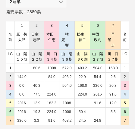
発売票数：2880票
1
2
3
4
5
6
7
名
原 菊
日室
本田
祐
松生
中野
早
名
前
太郎
志郎
仁恵
定
信二
政則
船
前
響
歩
LG
山 陽
山 陽
川 口
山 陽
山 陽
山 陽
川 口
LG
１５期
２２期
３４期
３６期
３０期
２７期
２７期
1
80.6
1008
672.0
403.2
504.0
168.0
1
2
144.0
84.0
403.2
22.9
54.4
2.6
2
3
0.0
40.3
504.0
168.0
336.0
20.3
3
4
0.0
77.5
224.0
224.0
2016
91.6
4
5
2016
13.9
183.2
1008
91.6
12.0
5
6
2016
19.3
224.0
1008
50.4
5.3
6
7
336.0
3.3
91.6
403.2
24.5
24.8
7