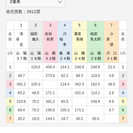
発売票数：3912票
1
2
3
4
5
6
7
名
滝
福田
佐伯
川
重富
稲原
小
名
前
谷
義久
拓実
端
英雄
良太郎
原
前
圭
孝
望
LG
山 陽
山 陽
山 陽
飯 塚
山 陽
山 陽
川 口
LG
３７期
１８期
３３期
２４期
２４期
２８期
３１期
1
119.0
456.4
144.1
248.9
248.9
21.5
1
2
49.7
273.8
62.2
88.3
119.0
4.8
2
3
391.2
105.3
124.4
342.3
182.5
38.5
3
4
65.2
48.0
171.1
101.4
114.1
2.6
4
5
210.6
70.2
391.2
85.5
248.9
6.9
5
6
68.4
70.2
195.6
105.3
171.1
6.7
6
7
20.2
16.0
144.1
18.7
40.2
36.0
7