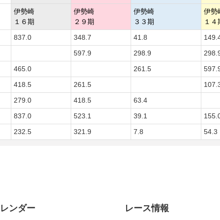
伊勢崎
伊勢崎
伊勢崎
伊勢
１６期
２９期
３３期
１４
837.0
348.7
41.8
149.
597.9
298.9
298.
465.0
261.5
597.
418.5
261.5
107.
279.0
418.5
63.4
837.0
523.1
39.1
155.
232.5
321.9
7.8
54.3
カレンダー
レース情報