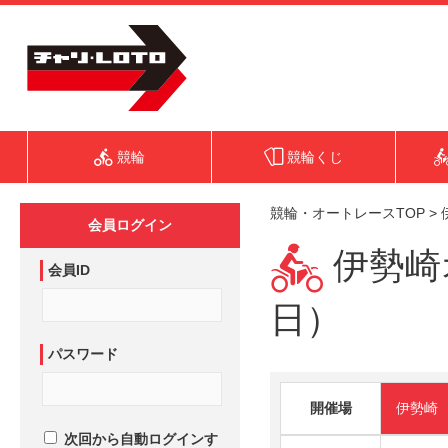
競輪
競輪くじ
競輪・オートレースTOP
>
会員ログイン
伊勢崎オ
会員ID
日）
パスワード
開催場
伊勢崎
次回から自動ログインす