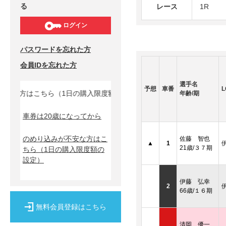
る
レース
1R
ログイン
パスワードを忘れた方
会員IDを忘れた方
選手名
予想
車番
L
な方はこちら（1日の購入限度額の設定）↓
年齢/期
車券は20歳になってから
のめり込みが不安な方はこ
佐藤 智也
▲
1
21歳/３７期
ちら
（1日の購入限度額の
設定）
伊藤 弘幸
2
66歳/１６期
無料会員登録はこちら
清岡 優一