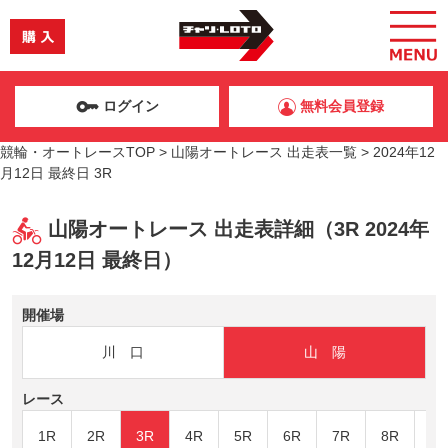
ログイン
無料会員登録
競輪・オートレースTOP
>
山陽オートレース 出走表一覧
>
2024年12
月12日 最終日 3R
山陽オートレース 出走表詳細（3R 2024年
12月12日 最終日）
開催場
川 口
山 陽
レース
1R
2R
3R
4R
5R
6R
7R
8R
9R