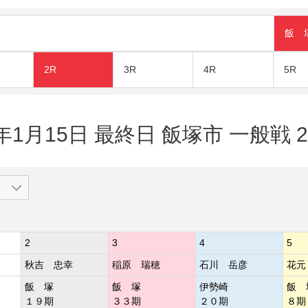
飯 
2R
3R
4R
5R
5年1月15日 最終日 飯塚市 一般戦 2
2
3
4
5
秋吉 忠幸
稲原 瑞穂
石川 岳彦
花元
飯 塚
飯 塚
伊勢崎
飯 
１９期
３３期
２０期
８期