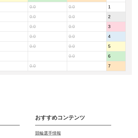
0.0
0.0
1
0.0
0.0
2
0.0
0.0
3
0.0
0.0
4
0.0
0.0
5
0.0
6
0.0
7
おすすめコンテンツ
競輪選手情報