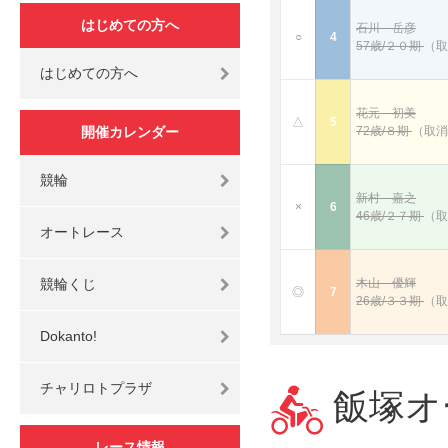
はじめての方へ
石川 岳彦
○
4
57歳/２０期
（取
はじめての方へ
花元 初美
△
5
開催カレンダー
72歳/８期
（取消
競輪
新村 嘉之
×
6
46歳/２７期
（取
オートレース
競輪くじ
木山 優輝
◎
7
26歳/３３期
（取
Dokanto!
チャリロトプラザ
飯塚オ
レース情報