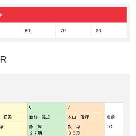
塚
6R
7R
8R
R
6
7
 初美
新村 嘉之
木山 優輝
名前
塚
飯 塚
飯 塚
LG
２７期
３３期