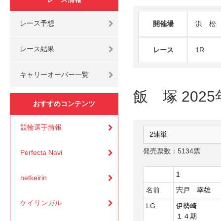
レース予想
開催場
浜 松
レース結果
レース
1R
キャリーオーバー一覧
飯 塚 202
おすすめコンテンツ
競輪選手情報
発売票数：5134票
Perfecta Navi
1
netkeirin
名前
宍戸 幸雄
ケイリンガル
LG
伊勢崎
１４期