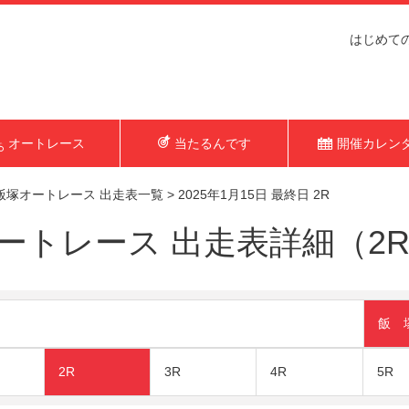
はじめて
オートレース
当たるんです
開催カレン
飯塚オートレース 出走表一覧
>
2025年1月15日 最終日 2R
トレース 出走表詳細（2R 2
飯 
2R
3R
4R
5R