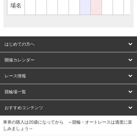
場名
はじめての方へ
はじめての方へ
開催カレンダー
競輪
レース情報
オートレース
レース予想
競輪場一覧
競輪くじ
レース結果
北日本
函館競輪場
青森競輪場
いわき平競輪場
おすすめコンテンツ
車券の購入は20歳になってから ～競輪・オートレースは適度に楽
Dokanto!
キャリーオーバー一覧
関
競輪選手情報
弥彦競輪場
前橋競輪場
取手競輪場
宇都宮競輪場
しみましょう～
東
大宮競輪場
西武園競輪場
京王閣競輪場
立川競輪場