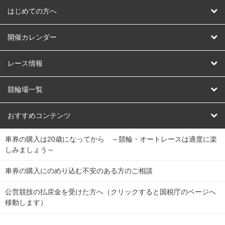
はじめての方へ
はじめての方へ
開催カレンダー
競輪
レース情報
オートレース
レース予想
競輪場一覧
競輪くじ
レース結果
北日本
函館競輪場
青森競輪場
いわき平競輪場
おすすめコンテンツ
車券の購入は20歳になってから ～競輪・オートレースは適度に楽
Dokanto!
キャリーオーバー一覧
関
競輪選手情報
弥彦競輪場
前橋競輪場
取手競輪場
宇都宮競輪場
しみましょう～
東
大宮競輪場
西武園競輪場
京王閣競輪場
立川競輪場
チャリロトプラザ
Perfecta Navi
車券の購入にのめり込む不安のある方のご相談
南
松戸競輪場
千葉競輪場
川崎競輪場
平塚競輪場
公営競技の払戻金を受けた方へ（クリックすると国税庁のページへ
netkeirin
関
移動します）
小田原競輪場
伊東競輪場
静岡競輪場
東
ケイリンガル