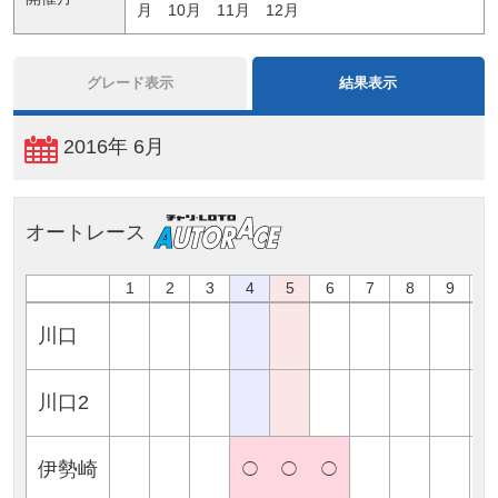
月
10月
11月
12月
グレード表示
結果表示
2016年 6月
オートレース
1
2
3
4
5
6
7
8
9
1
川口
川口2
伊勢崎
◯
◯
◯