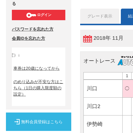
る
ログイン
グレード表示
結
パスワードを忘れた方
2018年 11月
会員IDを忘れた方
↓車券は20歳になってから↓ ↓のめり
オートレース
車券は20歳になってから
1
のめり込みが不安な方はこ
ちら
（1日の購入限度額の
川口
◯
設定）
川口2
無料会員登録はこちら
伊勢崎