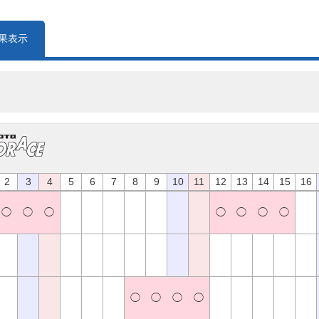
果表示
込みが不安な方はこちら（1日の購入限度額の設定）↓
2
3
4
5
6
7
8
9
10
11
12
13
14
15
16
◯
◯
◯
◯
◯
◯
◯
◯
◯
◯
◯