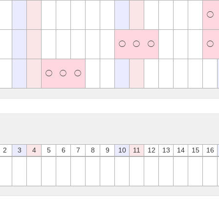
◯
◯
◯
◯
◯
◯
◯
◯
2
3
4
5
6
7
8
9
10
11
12
13
14
15
16