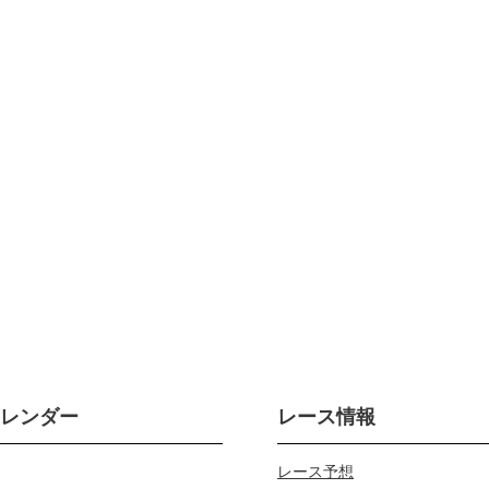
カレンダー
レース情報
レース予想