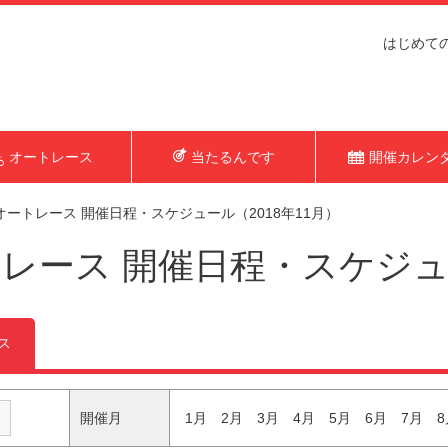
はじめて
オートレース
当たるんです
開催カレン
オートレース 開催日程・スケジュール（2018年11月）
レース 開催日程・スケジュー
ス
開催月
1月
2月
3月
4月
5月
6月
7月
8