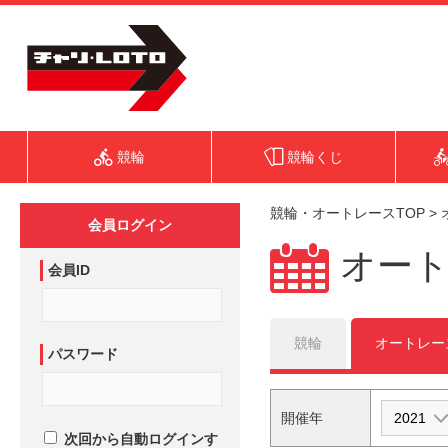
競輪
競輪くじ
競輪・オートレースTOP
>
会員ログイン
オート
会員ID
競輪
オートレー
パスワード
開催年
次回から自動ログインす