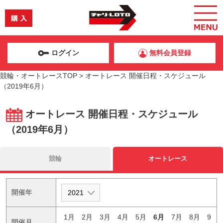
ログイン
無料会員登録
競輪・オートレースTOP
>
オートレース 開催日程・スケジュール
（2019年6月）
オートレース 開催日程・スケジュール
（2019年6月）
競輪
オートレース
開催年
1月
2月
3月
4月
5月
6月
7月
8月
9
開催月