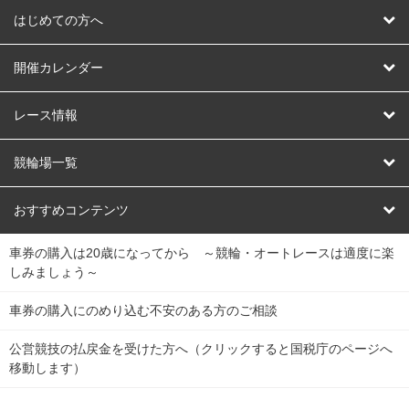
はじめての方へ
はじめての方へ
開催カレンダー
競輪
レース情報
オートレース
レース予想
競輪場一覧
競輪くじ
レース結果
北日本
函館競輪場
青森競輪場
いわき平競輪場
おすすめコンテンツ
車券の購入は20歳になってから ～競輪・オートレースは適度に楽
Dokanto!
キャリーオーバー一覧
関
競輪選手情報
弥彦競輪場
前橋競輪場
取手競輪場
宇都宮競輪場
しみましょう～
東
大宮競輪場
西武園競輪場
京王閣競輪場
立川競輪場
チャリロトプラザ
Perfecta Navi
車券の購入にのめり込む不安のある方のご相談
南
松戸競輪場
千葉競輪場
川崎競輪場
平塚競輪場
公営競技の払戻金を受けた方へ（クリックすると国税庁のページへ
netkeirin
関
移動します）
小田原競輪場
伊東競輪場
静岡競輪場
東
ケイリンガル