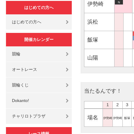
N
伊勢崎
はじめての方へ
浜松
はじめての方へ
飯塚
開催カレンダー
競輪
山陽
オートレース
競輪くじ
当たるんです！
Dokanto!
1
2
3
チャリロトプラザ
場名
伊勢崎
伊勢崎
飯塚
レース情報