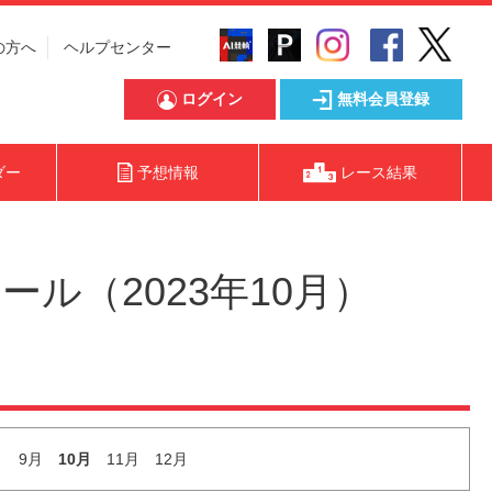
の方へ
ヘルプセンター
ログイン
無料会員登録
ダー
予想情報
レース結果
ル（2023年10月）
月
9月
10月
11月
12月