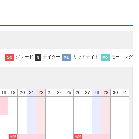
グレード
ナイター
ミッドナイト
モーニング
SG
N
MD
Mo
18
19
20
21
22
23
24
25
26
27
28
29
30
31
普通
普通