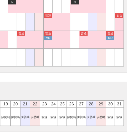
N
N
普通
ＳＧ
普通
普通
普通
普通
MD
MD
19
20
21
22
23
24
25
26
27
28
29
30
31
伊勢崎
伊勢崎
伊勢崎
伊勢崎
飯塚
飯塚
飯塚
伊勢崎
伊勢崎
伊勢崎
伊勢崎
飯塚
飯塚