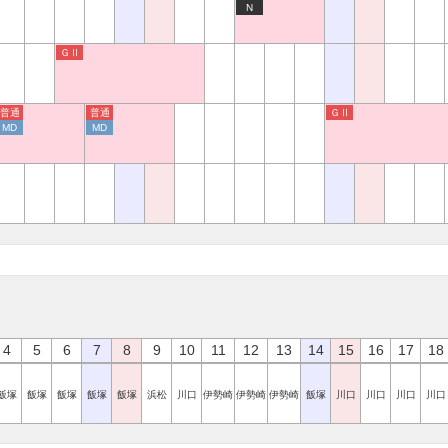
N
ＧⅡ
普通
普通
ＧⅡ
MD
MD
4
5
6
7
8
9
10
11
12
13
14
15
16
17
18
飯塚
飯塚
飯塚
飯塚
飯塚
浜松
川口
伊勢崎
伊勢崎
伊勢崎
飯塚
川口
川口
川口
川口