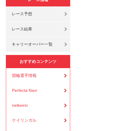
レース予想
レース結果
キャリーオーバー一覧
おすすめコンテンツ
競輪選手情報
Perfecta Navi
netkeirin
ケイリンガル