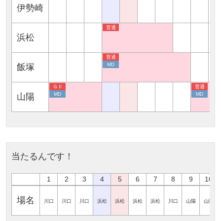
伊勢崎
普通
浜松
普通
MD
飯塚
ＧⅡ
普通
MD
MD
山陽
当たるんです！
1
2
3
4
5
6
7
8
9
10
場名
川口
川口
川口
浜松
浜松
浜松
浜松
川口
山陽
山陽