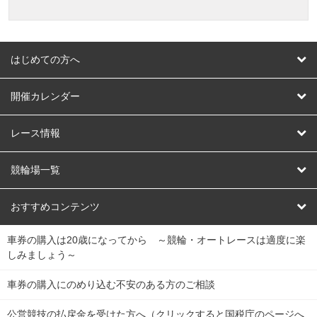
はじめての方へ
はじめての方へ
開催カレンダー
競輪
レース情報
オートレース
レース予想
競輪場一覧
競輪くじ
レース結果
北日本
函館競輪場
青森競輪場
いわき平競輪場
おすすめコンテンツ
車券の購入は20歳になってから ～競輪・オートレースは適度に楽
Dokanto!
キャリーオーバー一覧
関
競輪選手情報
弥彦競輪場
前橋競輪場
取手競輪場
宇都宮競輪場
しみましょう～
東
大宮競輪場
西武園競輪場
京王閣競輪場
立川競輪場
チャリロトプラザ
Perfecta Navi
車券の購入にのめり込む不安のある方のご相談
南
松戸競輪場
千葉競輪場
川崎競輪場
平塚競輪場
公営競技の払戻金を受けた方へ（クリックすると国税庁のページへ
netkeirin