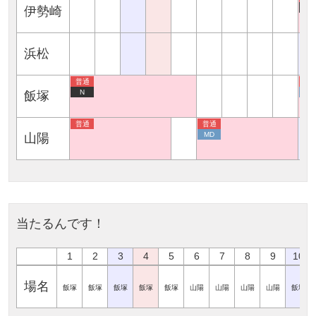
N
伊勢崎
浜松
普通
普
N
MD
飯塚
普通
普通
MD
山陽
当たるんです！
1
2
3
4
5
6
7
8
9
10
場名
飯塚
飯塚
飯塚
飯塚
飯塚
山陽
山陽
山陽
山陽
飯塚