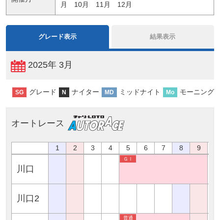
月
10月
11月
12月
グレード表示
結果表示
2025年 3月
グレード
ナイター
ミッドナイト
モーニング
SG
N
MD
Mo
オートレース
1
2
3
4
5
6
7
8
9
1
ＧⅠ
川口
川口2
普通