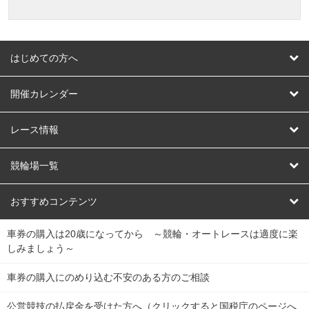
はじめての方へ
はじめての方へ
開催カレンダー
競輪
レース情報
オートレース
レース予想
競輪場一覧
競輪くじ
レース結果
北日本
函館競輪場
青森競輪場
いわき平競輪場
おすすめコンテンツ
車券の購入は20歳になってから ～競輪・オートレースは適度に楽
Dokanto!
キャリーオーバー一覧
関
競輪選手情報
弥彦競輪場
前橋競輪場
取手競輪場
宇都宮競輪場
しみましょう～
東
大宮競輪場
西武園競輪場
京王閣競輪場
立川競輪場
チャリロトプラザ
Perfecta Navi
車券の購入にのめり込む不安のある方のご相談
南
松戸競輪場
千葉競輪場
川崎競輪場
平塚競輪場
公営競技の払戻金を受けた方へ（クリックすると国税庁のページへ
netkeirin