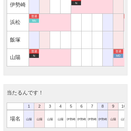
N
伊勢崎
普通
普
Mo
浜松
飯塚
普通
普通
N
MD
山陽
当たるんです！
1
2
3
4
5
6
7
8
9
10
場名
山陽
山陽
山陽
山陽
伊勢崎
伊勢崎
伊勢崎
伊勢崎
山陽
山陽