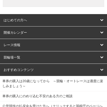
はじめての方へ
はじめての方へ
開催カレンダー
競輪
レース情報
オートレース
レース予想
競輪場一覧
競輪くじ
レース結果
北日本
函館競輪場
青森競輪場
いわき平競輪場
おすすめコンテンツ
車券の購入は20歳になってから ～競輪・オートレースは適度に楽
Dokanto!
キャリーオーバー一覧
関
競輪選手情報
弥彦競輪場
前橋競輪場
取手競輪場
宇都宮競輪場
しみましょう～
東
大宮競輪場
西武園競輪場
京王閣競輪場
立川競輪場
チャリロトプラザ
Perfecta Navi
車券の購入にのめり込む不安のある方のご相談
南
松戸競輪場
千葉競輪場
川崎競輪場
平塚競輪場
公営競技の払戻金を受けた方へ（クリックすると国税庁のページへ
netkeirin