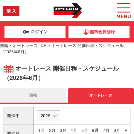
ログイン
無料会員登録
競輪・オートレースTOP
>
オートレース 開催日程・スケジュール
（2026年6月）
オートレース 開催日程・スケジュール
（2026年6月）
競輪
オートレース
開催年
1月
2月
3月
4月
5月
6月
7月
8月
9
開催月