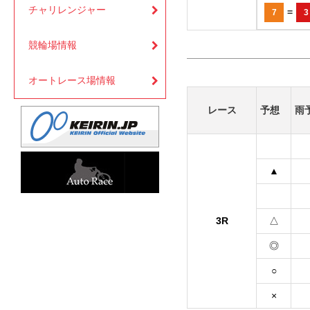
チャリレンジャー
=
7
3
競輪場情報
オートレース場情報
レース
予想
雨
▲
3R
△
◎
○
×