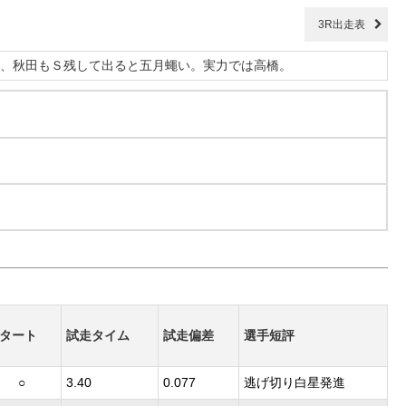
3R出走表
、秋田もＳ残して出ると五月蠅い。実力では高橋。
タート
試走タイム
試走偏差
選手短評
○
3.40
0.077
逃げ切り白星発進