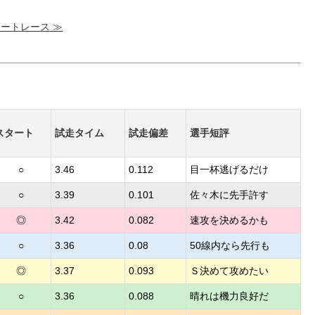
オートレース ≫
スタート
試走タイム
試走偏差
選手短評
○
3.46
0.112
目一杯逃げるだけ
○
3.39
0.101
佐々木に先手許す
◎
3.42
0.082
速攻を決めるかも
○
3.36
0.08
50線内なら先行も
◎
3.37
0.093
Ｓ決めて攻めたい
○
3.36
0.088
晴れは機力良好だ