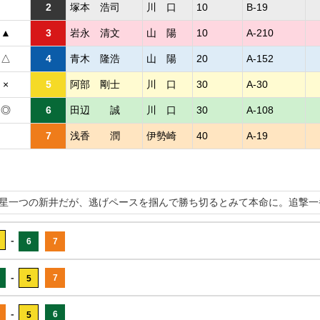
2
塚本 浩司
川 口
10
B-19
▲
3
岩永 清文
山 陽
10
A-210
△
4
青木 隆浩
山 陽
20
A-152
×
5
阿部 剛士
川 口
30
A-30
◎
6
田辺 誠
川 口
30
A-108
7
浅香 潤
伊勢崎
40
A-19
一つの新井だが、逃げペースを掴んで勝ち切るとみて本命に。追撃一
-
6
7
-
7
5
-
6
5