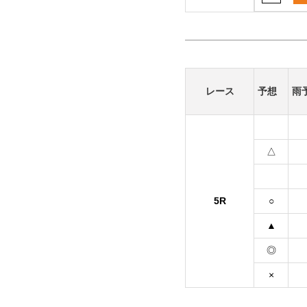
レース
予想
雨
△
5R
○
▲
◎
×