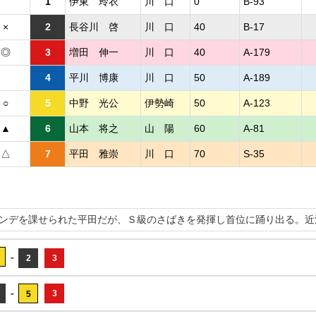
1
伊東 玲衣
川 口
0
B-93
×
2
長谷川 啓
川 口
40
B-17
◎
3
増田 伸一
川 口
40
A-179
4
平川 博康
川 口
50
A-189
○
5
中野 光公
伊勢崎
50
A-123
▲
6
山本 将之
山 陽
60
A-81
△
7
平田 雅崇
川 口
70
S-35
デを課せられた平田だが、Ｓ級のさばきを発揮し首位に踊り出る。近
-
2
3
-
3
5