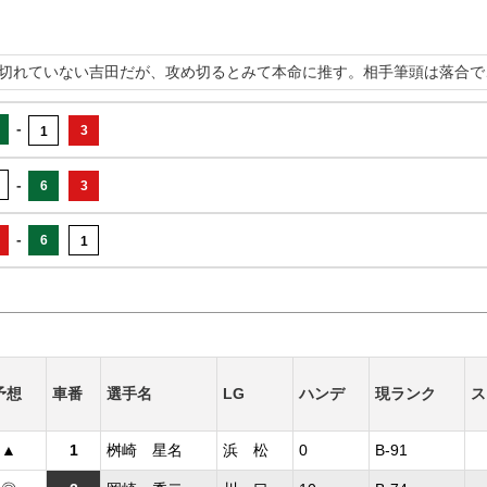
切れていない吉田だが、攻め切るとみて本命に推す。相手筆頭は落合
-
3
1
-
6
3
-
6
1
予想
車番
選手名
LG
ハンデ
現ランク
ス
▲
1
桝崎 星名
浜 松
0
B-91