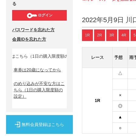
る
ログイン
2022年5月9日
パスワードを忘れた方
1R
2R
3R
4R
5
会員IDを忘れた方
はこちら（1日の購入限度額の設定）↓
レース
予想
雨
車券は20歳になってから
△
のめり込みが不安な方はこ
ちら
（1日の購入限度額の
×
設定）
1R
◎
▲
無料会員登録はこちら
○