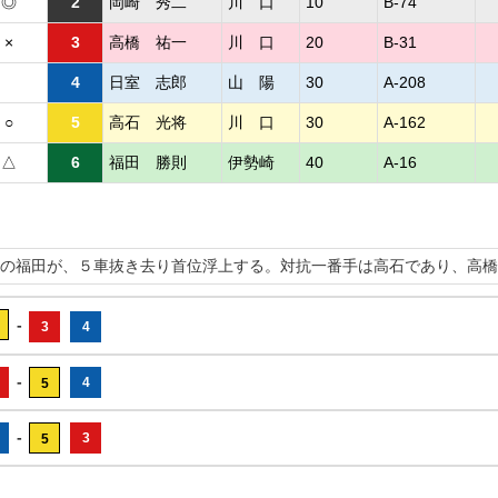
◎
2
岡崎 秀二
川 口
10
B-74
×
3
高橋 祐一
川 口
20
B-31
4
日室 志郎
山 陽
30
A-208
○
5
高石 光将
川 口
30
A-162
△
6
福田 勝則
伊勢崎
40
A-16
の福田が、５車抜き去り首位浮上する。対抗一番手は高石であり、高
-
3
4
-
4
5
-
3
5