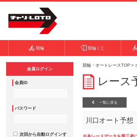
競輪
競輪くじ
競輪・オートレースTOP
>
会員ログイン
レース
会員ID
一覧に戻る
パスワード
川口オート予想
次回から自動ログインす
※本レースデータを第三者