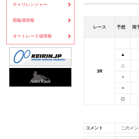
チャリレンジャー
競輪場情報
レース
予想
雨
オートレース場情報
▲
△
3R
○
×
◎
コメント
このメン