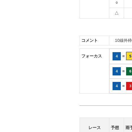
○
△
コメント
10線外枠
フォーカス
=
4
5
=
4
6
=
4
3
レース
予想
雨