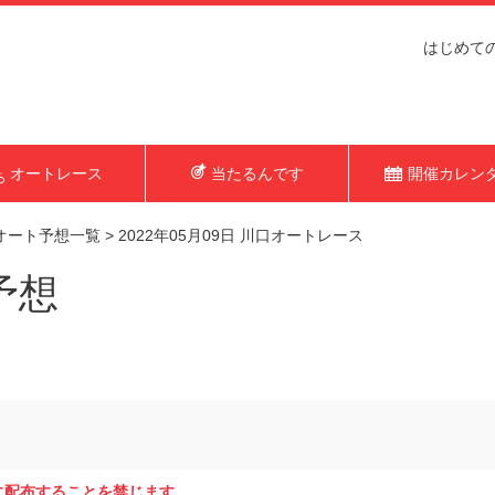
はじめて
オートレース
当たるんです
開催カレン
オート予想一覧
>
2022年05月09日 川口オートレース
予想
に配布することを禁じます。