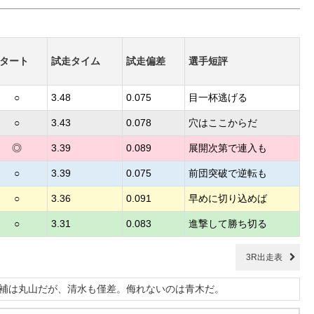
タート
試走タイム
試走偏差
選手短評
○
3.48
0.075
目一杯逃げる
○
3.43
0.078
穴はここからだ
◎
3.39
0.089
展開次第で連入も
○
3.39
0.075
前団突破で逆転も
○
3.36
0.091
早めに切り込めば
○
3.31
0.083
進撃して勝ち切る
3R出走表
候補は丸山だが、清水も僅差。侮れないのは青木だ。