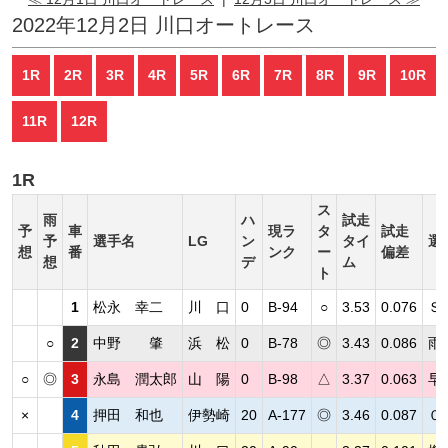
2022年12月2日 川口オートレース
1R
2R
3R
4R
5R
6R
7R
8R
9R
10R
11R
12R
1R
ス
雨
ハ
試走
予
車
現ラ
タ
試走
予
選手名
LG
ン
タイ
選
想
番
ンク
ー
偏差
想
デ
ム
ト
1
松永 幸二
川 口
0
B-94
○
3.53
0.076
Ｓ
○
2
中野 肇
浜 松
0
B-78
◎
3.43
0.086
雨
○
◎
3
永島 潤太郎
山 陽
0
B-98
△
3.37
0.063
早
×
4
押田 和也
伊勢崎
20
A-177
◎
3.46
0.087
０