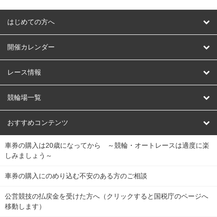
はじめての方へ
はじめての方へ
開催カレンダー
競輪
レース情報
オートレース
レース予想
競輪場一覧
競輪くじ
レース結果
北日本
函館競輪場
青森競輪場
いわき平競輪場
おすすめコンテンツ
車券の購入は20歳になってから ～競輪・オートレースは適度に楽
Dokanto!
キャリーオーバー一覧
関
競輪選手情報
弥彦競輪場
前橋競輪場
取手競輪場
宇都宮競輪場
しみましょう～
東
大宮競輪場
西武園競輪場
京王閣競輪場
立川競輪場
チャリロトプラザ
Perfecta Navi
車券の購入にのめり込む不安のある方のご相談
南
松戸競輪場
千葉競輪場
川崎競輪場
平塚競輪場
公営競技の払戻金を受けた方へ（クリックすると国税庁のページへ
netkeirin
関
移動します）
小田原競輪場
伊東競輪場
静岡競輪場
東