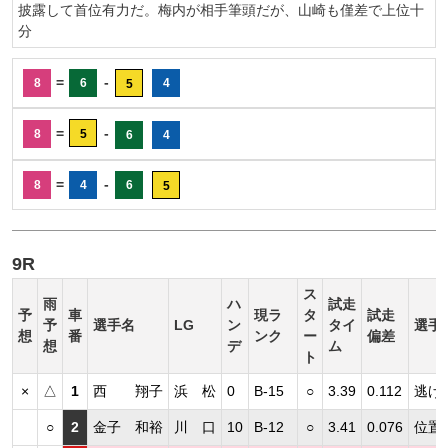
披露して首位有力だ。梅内が相手筆頭だが、山崎も僅差で上位十
分
=
-
8
6
4
5
=
-
8
5
6
4
=
-
8
4
6
5
9R
ス
雨
ハ
試走
予
車
現ラ
タ
試走
予
選手名
LG
ン
タイ
選手
想
番
ンク
ー
偏差
想
デ
ム
ト
×
△
1
西 翔子
浜 松
0
B-15
○
3.39
0.112
逃げ
○
2
金子 和裕
川 口
10
B-12
○
3.41
0.076
位置