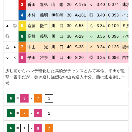
3
番田 隆弘
山 陽
20
A-175
○
3.40
0.074
速攻
4
木村 義明
伊勢崎
30
A-161
◎
3.40
0.093
イン
▲
◎
5
斎藤 撤二
川 口
30
A-53
△
3.34
0.109
Ｓ劣
◎
6
高橋 義弘
川 口
30
A-29
○
3.35
0.095
カマ
△
▲
7
中山 光
川 口
40
S-38
○
3.34
0.125
後半
○
×
8
平田 雅崇
川 口
40
S-20
◎
3.35
0.096
自在
少し前からハンデ軽化した高橋がチャンスとみて本命。平田が追
撃一番手だが、巻き返し強烈な中山も連入十分。西の逃走劇に一
考
=
-
6
8
7
1
=
-
6
7
8
1
=
-
6
1
8
7