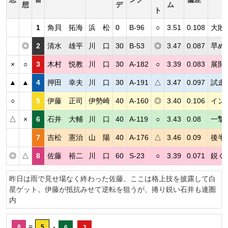
想
デ
ム
ト
1
角貝 拓海
浜 松
0
B-96
○
3.51
0.108
大敗
◎
2
清水 雄平
川 口
30
B-53
◎
3.47
0.087
早め
×
○
3
木村 悦教
川 口
30
A-182
○
3.39
0.083
展開
▲
▲
4
押田 幸夫
川 口
30
A-191
△
3.47
0.097
試走
○
5
伊藤 正司
伊勢崎
40
A-160
◎
3.40
0.106
イン
△
×
6
石井 大輔
川 口
40
A-119
○
3.43
0.08
一撃
7
吉松 憲治
山 陽
40
A-176
△
3.46
0.09
後半
◎
△
8
佐藤 裕二
川 口
60
S-23
○
3.39
0.071
鋭く
昨日は雨で見せ場なく終わった佐藤。ここは格上技を披露して白
星ゲット。伊藤が抵抗みせて逆転を狙うが、捲り鋭い石井も連圏
内
=
-
8
5
6
3