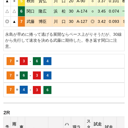
▲
×
5
秋田 貴弘
川 口
20
A-90
○
3.37
0.101
機
△
△
6
関口 隆広
浜 松
30
A-174
○
3.45
0.074
一
◎
▲
7
武藤 博臣
川 口
30
A-127
◎
3.42
0.093
Ｓ
永島が早めに捲って逃げる展開ならペース上がりそうだが、30線
から先行して速攻を決める武藤に期待した。巻き返す関口に注
意。
=
-
7
3
6
4
=
-
7
6
3
4
=
-
7
4
3
6
2R
ス
雨
ハ
試走
予
車
現ラ
タ
試走