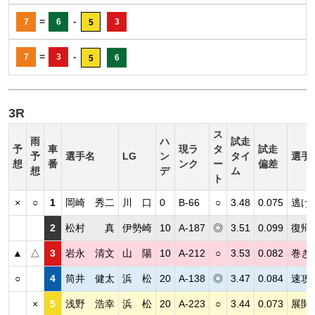
=
-
7
6
3
5
=
-
7
3
6
5
3R
ス
雨
ハ
試走
予
車
現ラ
タ
試走
予
選手名
LG
ン
タイ
選手
想
番
ンク
ー
偏差
想
デ
ム
ト
×
○
1
岡崎 秀二
川 口
0
B-66
○
3.48
0.075
逃げ
2
松村 真
伊勢崎
10
A-187
◎
3.51
0.099
復帰
▲
△
3
岩永 清文
山 陽
10
A-212
○
3.53
0.082
巻き
○
4
筒井 健太
浜 松
20
A-138
◎
3.47
0.084
速攻
×
5
浅野 浩幸
浜 松
20
A-223
○
3.44
0.073
展開