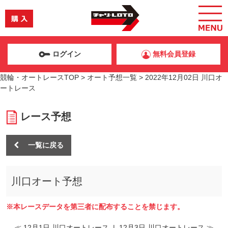
ログイン
無料会員登録
競輪・オートレースTOP
>
オート予想一覧
>
2022年12月02日 川口オ
ートレース
レース予想
一覧に戻る
川口オート予想
※本レースデータを第三者に配布することを禁じます。
≪ 12月1日 川口オートレース
|
12月3日 川口オートレース ≫