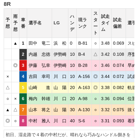
8R
ス
雨
ハ
試走
予
車
現ラ
タ
試走
予
選手名
LG
ン
タイ
選手
想
番
ンク
ー
偏差
想
デ
ム
ト
▲
1
田中 竜二
浜 松
0
B-81
○
3.48
0.069
スピ
2
内越 忠徳
伊勢崎
10
B-4
△
3.42
0.108
序盤
◎
3
伊藤 弘幸
伊勢崎
10
B-28
○
3.46
0.074
早め
×
4
吉田 幸司
川 口
10
A-156
◎
3.44
0.072
試走
△
5
山崎 進
山 陽
20
A-163
◎
3.38
0.082
軌道
○
×
6
梅内 幹雄
川 口
20
A-98
○
3.36
0.094
位置
▲
△
7
山本 将之
山 陽
30
A-130
○
3.32
0.075
抜く
◎
○
8
中村 雅人
川 口
40
S-6
○
3.31
0.093
着実
初日、湿走路で４着の中村だが、晴れなら巧みなハンドル捌きを