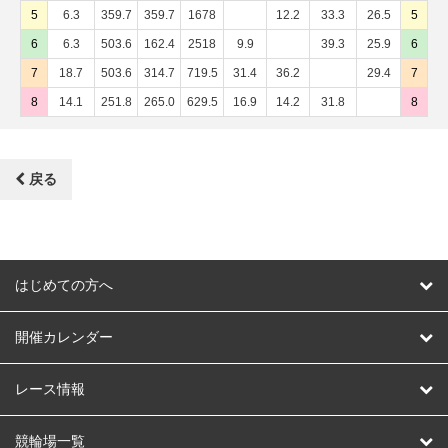
5
6.3
359.7
359.7
1678
12.2
33.3
26.5
5
6
6.3
503.6
162.4
2518
9.9
39.3
25.9
6
7
18.7
503.6
314.7
719.5
31.4
36.2
29.4
7
8
14.1
251.8
265.0
629.5
16.9
14.2
31.8
8
戻る
はじめての方へ
はじめての方へ
開催カレンダー
競輪
レース情報
オートレース
レース予想
競輪場一覧