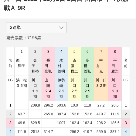
戦Ａ 9R
発売票数：7195票
1
2
3
4
5
6
7
8
名
西
金
番
木
斎
高
中
平
名
前
翔子
子
田
村
藤
橋
山
田
前
和裕
隆弘
義明
撤二
義弘
光
雅崇
LG
浜 松
川
山
伊勢
川
川
川 口
川
LG
３５期
口
陽
崎
口
口
３２期
口
１９
２４
２２
２５
２９
２９
期
期
期
期
期
期
1
209.8
296.2
503.6
10.0
11.8
27.2
20.5
1
2
63.7
265.0
387.4
152.6
152.6
419.7
111.9
2
3
49.8
629.5
1007
162.4
162.4
296.2
186.5
3
4
111.9
2518
314.7
296.2
419.7
559.6
387.4
4