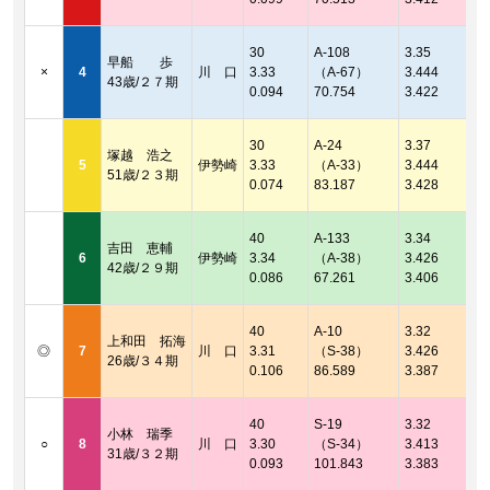
2
着
30
A-108
3.35
早船 歩
2
×
4
川 口
3.33
（A-67）
3.444
43歳/２７期
着
0.094
70.754
3.422
2
着
30
A-24
3.37
塚越 浩之
2
5
伊勢崎
3.33
（A-33）
3.444
51歳/２３期
着
0.074
83.187
3.428
2
着
40
A-133
3.34
吉田 恵輔
2
6
伊勢崎
3.34
（A-38）
3.426
42歳/２９期
着
0.086
67.261
3.406
2
着
40
A-10
3.32
上和田 拓海
2
◎
7
川 口
3.31
（S-38）
3.426
26歳/３４期
着
0.106
86.589
3.387
2
着
40
S-19
3.32
小林 瑞季
2
○
8
川 口
3.30
（S-34）
3.413
31歳/３２期
着
0.093
101.843
3.383
2