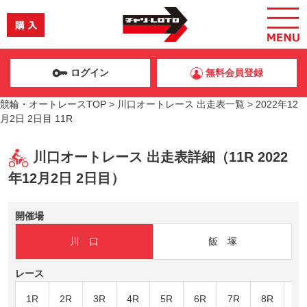
ログイン
無料会員登録
競輪・オートレースTOP
>
川口オートレース 出走表一覧
>
2022年12
月2日 2日目 11R
川口オートレース 出走表詳細（11R 2022
年12月2日 2日目）
開催場
川 口
飯 塚
レース
1R
2R
3R
4R
5R
6R
7R
8R
9R