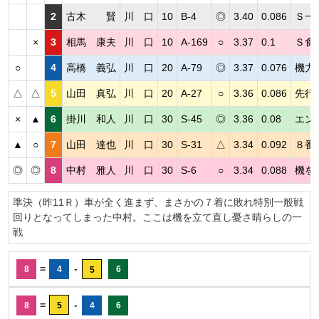
2
古木 賢
川 口
10
B-4
◎
3.40
0.086
Ｓ一
×
3
相馬 康夫
川 口
10
A-169
○
3.37
0.1
Ｓ食
○
4
高橋 義弘
川 口
20
A-79
◎
3.37
0.076
機力
△
△
5
山田 真弘
川 口
20
A-27
○
3.36
0.086
先行
×
▲
6
掛川 和人
川 口
30
S-45
◎
3.36
0.08
エン
▲
○
7
山田 達也
川 口
30
S-31
△
3.34
0.092
８番
◎
◎
8
中村 雅人
川 口
30
S-6
○
3.34
0.088
機を
準決（昨11Ｒ）車が全く進まず、まさかの７着に敗れ特別一般戦
回りとなってしまった中村。ここは機を立て直し憂さ晴らしの一
戦
=
-
8
4
6
5
=
-
8
5
4
6