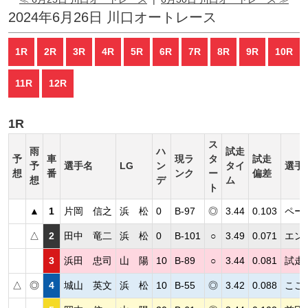
2024年6月26日 川口オートレース
1R
2R
3R
4R
5R
6R
7R
8R
9R
10R
11R
12R
1R
ス
雨
ハ
試走
予
車
現ラ
タ
試走
予
選手名
LG
ン
タイ
選手
想
番
ンク
ー
偏差
想
デ
ム
ト
▲
1
片岡 信之
浜 松
0
B-97
◎
3.44
0.103
ペー
△
2
田中 竜二
浜 松
0
B-101
○
3.49
0.071
エン
3
浜田 忠司
山 陽
10
B-89
○
3.44
0.081
試走
△
◎
4
城山 英文
浜 松
10
B-55
◎
3.42
0.088
ここ