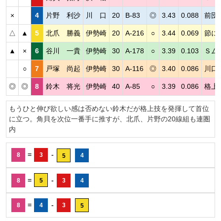
×
4
片野 利沙
川 口
20
B-83
◎
3.43
0.088
前団
△
▲
5
北爪 勝義
伊勢崎
20
A-216
○
3.44
0.069
節に
▲
×
6
谷川 一貴
伊勢崎
30
A-178
○
3.39
0.103
Ｓム
○
7
戸塚 尚起
伊勢崎
30
A-116
◎
3.40
0.086
川口
◎
◎
8
鈴木 将光
伊勢崎
40
A-85
○
3.39
0.086
格上
もうひと伸び欲しい感は否めない鈴木だが格上技を発揮して首位
に立つ。角貝を次位一番手に推すが、北爪、片野の20線組も連圏
内
=
-
8
3
4
5
=
-
8
5
3
4
=
-
8
4
3
5