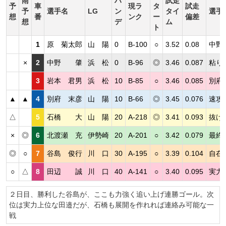
雨
ハ
試走
予
車
現ラ
タ
試走
予
選手名
LG
ン
タイ
選手
想
番
ンク
ー
偏差
想
デ
ム
ト
1
原 菊太郎
山 陽
0
B-100
○
3.52
0.08
中野
×
2
中野 肇
浜 松
0
B-96
◎
3.46
0.087
粘り
3
岩本 君男
浜 松
10
B-85
○
3.46
0.085
別府
▲
▲
4
別府 末彦
山 陽
10
B-66
◎
3.45
0.076
速攻
△
5
石橋 大
山 陽
20
A-218
◎
3.41
0.093
抜け
×
◎
6
北渡瀬 充
伊勢崎
20
A-201
○
3.42
0.079
最終
◎
○
7
谷島 俊行
川 口
30
A-195
○
3.39
0.104
自在
○
△
8
田辺 誠
川 口
40
A-141
○
3.40
0.095
実力
２日目、勝利した谷島が、ここも力強く追い上げ連勝ゴール。次
位は実力上位な田邉だが、石橋も展開を作れれば連絡み可能な一
戦