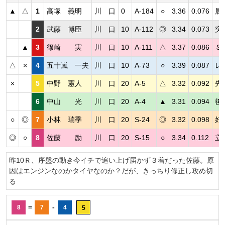
▲
△
1
高塚 義明
川 口
0
A-184
○
3.36
0.076
展
2
武藤 博臣
川 口
10
A-112
◎
3.34
0.073
突
▲
3
篠崎 実
川 口
10
A-111
△
3.37
0.086
Ｓ
△
×
4
五十嵐 一夫
川 口
10
A-73
○
3.39
0.087
レ
×
5
中野 憲人
川 口
20
A-5
△
3.32
0.092
先
6
中山 光
川 口
20
A-4
▲
3.31
0.094
後
○
◎
7
小林 瑞季
川 口
20
S-24
◎
3.32
0.098
好
◎
○
8
佐藤 励
川 口
20
S-15
○
3.34
0.112
立
昨10Ｒ、序盤の動き今イチで追い上げ届かず３着だった佐藤。原
因はエンジンなのかタイヤなのか？だが、きっちり修正し攻め切
る
=
-
8
7
4
5