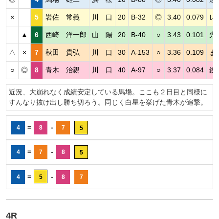
×
5
岩佐 常義
川 口
20
B-32
◎
3.40
0.079
レ
▲
6
西崎 洋一郎
山 陽
20
B-40
○
3.43
0.101
先
△
×
7
秋田 貴弘
川 口
30
A-153
○
3.36
0.109
ま
○
◎
8
青木 治親
川 口
40
A-97
○
3.37
0.084
鋭
近況、大崩れなく成績安定している馬場。ここも２日目と同様に
すんなり抜け出し勝ち切ろう。同じく白星を挙げた青木が追撃。
=
-
4
8
7
5
=
-
4
7
8
5
=
-
4
5
8
7
4R