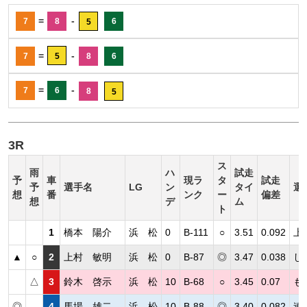
=
-
7
8
6
5
=
-
7
5
8
6
=
-
7
6
8
5
3R
ス
雨
ハ
試走
予
車
現ラ
タ
試走
予
選手名
LG
ン
タイ
選
想
番
ンク
ー
偏差
想
デ
ム
ト
1
橋本 陽介
浜 松
0
B-111
○
3.51
0.092
上
▲
○
2
上村 敏明
浜 松
0
B-87
◎
3.47
0.038
し
△
3
鈴木 啓示
浜 松
10
B-68
○
3.45
0.07
も
◎
4
馬場 雄二
浜 松
10
B-88
◎
3.40
0.082
連