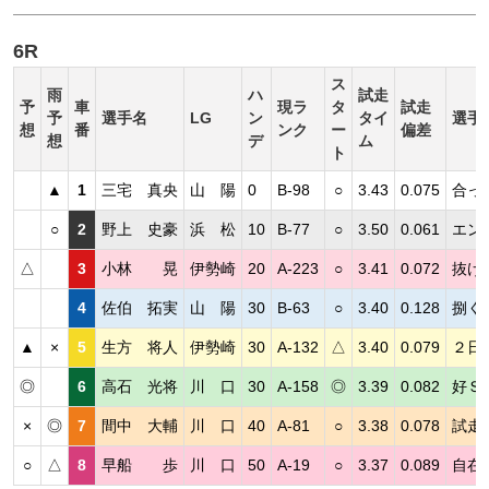
6R
ス
雨
ハ
試走
予
車
現ラ
タ
試走
予
選手名
LG
ン
タイ
選手
想
番
ンク
ー
偏差
想
デ
ム
ト
▲
1
三宅 真央
山 陽
0
B-98
○
3.43
0.075
合っ
○
2
野上 史豪
浜 松
10
B-77
○
3.50
0.061
エン
△
3
小林 晃
伊勢崎
20
A-223
○
3.41
0.072
抜け
4
佐伯 拓実
山 陽
30
B-63
○
3.40
0.128
捌く
▲
×
5
生方 将人
伊勢崎
30
A-132
△
3.40
0.079
２日
◎
6
高石 光将
川 口
30
A-158
◎
3.39
0.082
好Ｓ
×
◎
7
間中 大輔
川 口
40
A-81
○
3.38
0.078
試走
○
△
8
早船 歩
川 口
50
A-19
○
3.37
0.089
自在