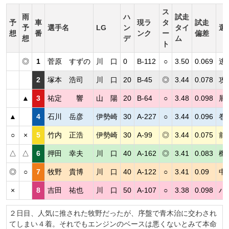
ス
雨
ハ
試走
予
車
現ラ
タ
試走
予
選手名
LG
ン
タイ
選
想
番
ンク
ー
偏差
想
デ
ム
ト
◎
1
菅原 すずの
川 口
0
B-112
○
3.50
0.069
逃
2
塚本 浩司
川 口
20
B-45
◎
3.44
0.078
攻
▲
3
祐定 響
山 陽
20
B-64
○
3.48
0.098
展
▲
4
石川 岳彦
伊勢崎
30
A-227
○
3.44
0.096
巻
○
×
5
竹内 正浩
伊勢崎
30
A-99
◎
3.44
0.075
前
△
△
6
押田 幸夫
川 口
40
A-162
◎
3.41
0.083
機
◎
○
7
牧野 貴博
川 口
40
A-122
○
3.41
0.09
中
×
8
吉田 祐也
川 口
50
A-107
○
3.38
0.098
パ
２日目、人気に推された牧野だったが、序盤で青木治に交わされ
てしまい４着。それでもエンジンのベースは悪くないとみて本命