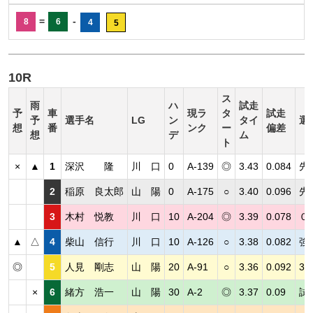
=
-
8
6
4
5
10R
ス
雨
ハ
試走
予
車
現ラ
タ
試走
予
選手名
LG
ン
タイ
選
想
番
ンク
ー
偏差
想
デ
ム
ト
×
▲
1
深沢 隆
川 口
0
A-139
◎
3.43
0.084
先
2
稲原 良太郎
山 陽
0
A-175
○
3.40
0.096
先
3
木村 悦教
川 口
10
A-204
◎
3.39
0.078
０
▲
△
4
柴山 信行
川 口
10
A-126
○
3.38
0.082
強
◎
5
人見 剛志
山 陽
20
A-91
○
3.36
0.092
3
×
6
緒方 浩一
山 陽
30
A-2
◎
3.37
0.09
試