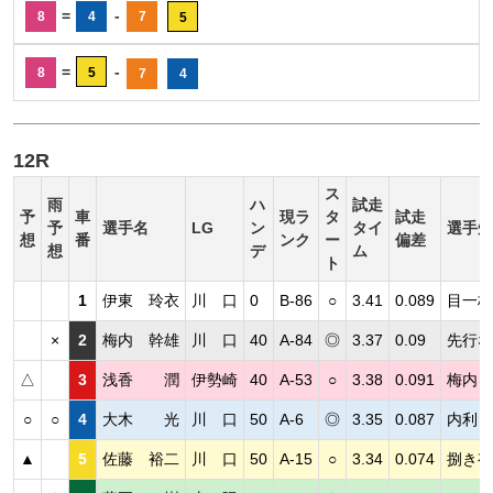
=
-
8
4
7
5
=
-
8
5
7
4
12R
ス
雨
ハ
試走
予
車
現ラ
タ
試走
予
選手名
LG
ン
タイ
選手短
想
番
ンク
ー
偏差
想
デ
ム
ト
1
伊東 玲衣
川 口
0
B-86
○
3.41
0.089
目一杯
×
2
梅内 幹雄
川 口
40
A-84
◎
3.37
0.09
先行な
△
3
浅香 潤
伊勢崎
40
A-53
○
3.38
0.091
梅内と
○
○
4
大木 光
川 口
50
A-6
◎
3.35
0.087
内利し
▲
5
佐藤 裕二
川 口
50
A-15
○
3.34
0.074
捌き有