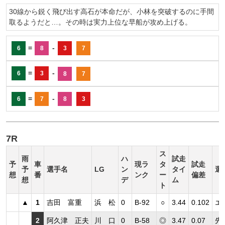
30線から鋭く飛び出す高石が本命だが、小林を突破するのに手間
取るようだと…。その時は実力上位な早船が攻め上げる。
=
-
6
8
3
7
=
-
6
3
8
7
=
-
6
7
8
3
7R
ス
雨
ハ
試走
予
車
現ラ
タ
試走
予
選手名
LG
ン
タイ
選
想
番
ンク
ー
偏差
想
デ
ム
ト
▲
1
吉田 富重
浜 松
0
B-92
○
3.44
0.102
エ
2
阿久津 正夫
川 口
0
B-58
◎
3.47
0.07
先