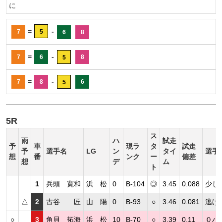
に
=
-
7
5
6
8
=
-
7
6
8
5
=
-
7
8
6
5
5R
ス
雨
ハ
試走
予
車
現ラ
タ
試走
予
選手名
LG
ン
タイ
選手
想
番
ンク
ー
偏差
想
デ
ム
ト
1
兵頭 寛和
浜 松
0
B-104
◎
3.45
0.088
少し
△
2
古谷 匠
山 陽
0
B-93
○
3.46
0.081
逃げ
○
3
角貝 拓海
浜 松
10
B-70
○
3.39
0.11
０ハ