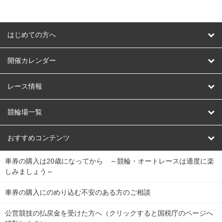
はじめての方へ
はじめての方へ
開催カレンダー
競輪
レース情報
オートレース
レース予想
競輪場一覧
競輪くじ
レース結果
北日本
函館競輪場
青森競輪場
いわき平競輪場
おすすめコンテンツ
車券の購入は20歳になってから ～競輪・オートレースは適度に楽
Dokanto!
キャリーオーバー一覧
関
競輪選手情報
弥彦競輪場
前橋競輪場
取手競輪場
宇都宮競輪場
しみましょう～
東
大宮競輪場
西武園競輪場
京王閣競輪場
立川競輪場
チャリロトプラザ
Perfecta Navi
車券の購入にのめり込む不安のある方のご相談
南
松戸競輪場
千葉競輪場
川崎競輪場
平塚競輪場
公営競技の払戻金を受けた方へ（クリックすると国税庁のページへ
netkeirin
関