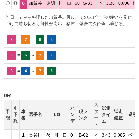
◎
◎
8
加賀谷 建明
川 口
50
S-33
○
3.36
0.096
鋭
昨日、７車を料理した加賀谷。再び、そのスピードの違いを見せ
つけて勝ち切る可能性が高い。福村、落合で次位争い演じる。
=
-
8
7
6
4
=
-
8
6
7
4
=
-
8
4
7
6
9R
ス
雨
ハ
試走
予
車
現ラ
タ
試走
予
選手名
LG
ン
タイ
選手
想
番
ンク
ー
偏差
想
デ
ム
ト
1
長谷川 啓
川 口
0
B-62
○
3.43
0.085
ペー