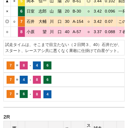
▲
×
5
岡本 信一
山 陽
20
B-61
◎
3.44
0.102
前団
×
6
日室 志郎
山 陽
20
B-30
○
3.42
0.096
一発
◎
○
7
石井 大輔
川 口
30
A-154
○
3.42
0.07
この
○
8
小原 望
川 口
40
A-57
○
3.37
0.088
７者
試走タイムは、そこまで目立たない（２日間３、40）石井だが、
スタート、レースアシ共に悪くなく果敢に仕掛けて白星ゲット。
=
-
7
8
4
6
=
-
7
4
8
6
=
-
7
6
8
4
2R
ス