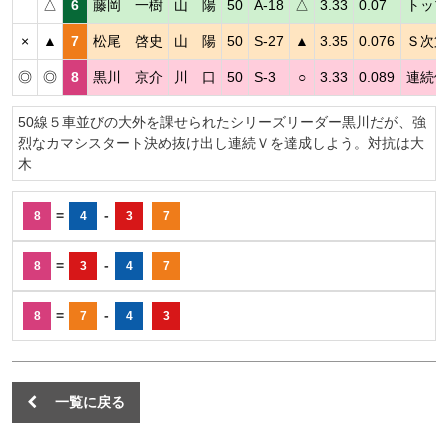
△
6
藤岡 一樹
山 陽
50
A-18
△
3.33
0.07
トップ
×
▲
7
松尾 啓史
山 陽
50
S-27
▲
3.35
0.076
Ｓ次第
◎
◎
8
黒川 京介
川 口
50
S-3
○
3.33
0.089
連続優
50線５車並びの大外を課せられたシリーズリーダー黒川だが、強
烈なカマシスタート決め抜け出し連続Ｖを達成しよう。対抗は大
木
=
-
8
4
3
7
=
-
8
3
4
7
=
-
8
7
4
3
一覧に戻る