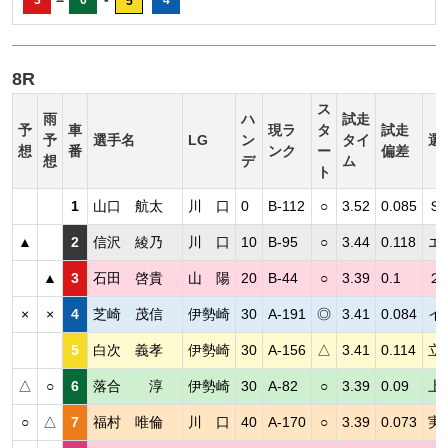
5
8R
ス
雨
ハ
試走
予
車
現ラ
タ
試走
予
選手名
LG
ン
タイ
選
想
番
ンク
ー
偏差
想
デ
ム
ト
1
山口 航太
川 口
0
B-112
○
3.52
0.085
Ｓ
▲
2
信沢 綾乃
川 口
10
B-95
○
3.44
0.118
エ
▲
3
石田 啓貴
山 陽
20
B-44
○
3.39
0.1
２
×
×
4
芝崎 茂信
伊勢崎
30
A-191
◎
3.41
0.084
イ
5
白次 義孝
伊勢崎
30
A-156
△
3.41
0.114
立
△
○
6
落合 淳
伊勢崎
30
A-82
○
3.39
0.09
上
○
△
7
福村 唯倫
川 口
40
A-170
○
3.39
0.073
実