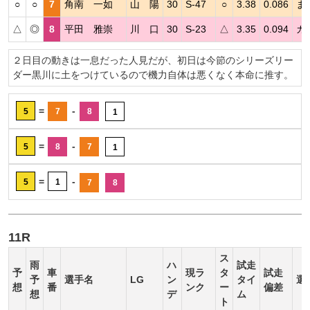
○
○
7
角南 一如
山 陽
30
S-47
○
3.38
0.086
ま
△
◎
8
平田 雅崇
川 口
30
S-23
△
3.35
0.094
カ
２日目の動きは一息だった人見だが、初日は今節のシリーズリー
ダー黒川に土をつけているので機力自体は悪くなく本命に推す。
=
-
5
7
8
1
=
-
5
8
7
1
=
-
5
1
7
8
11R
ス
雨
ハ
試走
予
車
現ラ
タ
試走
予
選手名
LG
ン
タイ
選
想
番
ンク
ー
偏差
想
デ
ム
ト