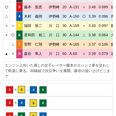
◎
3
藤本 梨恵
伊勢崎
20
A-131
○
3.40
0.089
抜
△
4
木村 義明
伊勢崎
30
A-150
◎
3.39
0.096
先
○
○
5
福田 裕二
川 口
30
A-159
○
3.40
0.097
勝
×
◎
6
君和田 裕二
川 口
30
A-144
△
3.38
0.064
カ
△
7
菅野 仁翔
伊勢崎
40
A-165
○
3.37
0.106
捌
▲
×
8
森谷 隼人
川 口
50
A-50
○
3.39
0.079
追
エンジン上向いた感じの女子レーサー藤本が０ハン２車を交わし
て軌道に乗る。30線組で次位争いを展開。森谷の追い上げどこま
で
=
-
3
5
4
6
=
-
3
4
6
5
=
-
3
6
4