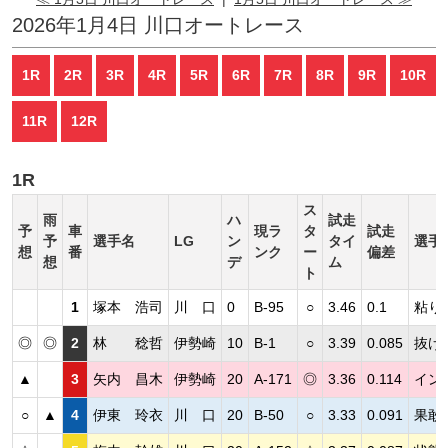
2026年1月4日 川口オートレース
1R
2R
3R
4R
5R
6R
7R
8R
9R
10R
11R
12R
1R
ス
雨
ハ
試走
予
車
現ラ
タ
試走
予
選手名
LG
ン
タイ
選手
想
番
ンク
ー
偏差
想
デ
ム
ト
1
塚本 浩司
川 口
0
B-95
○
3.46
0.1
粘り
◎
◎
2
林 稔哲
伊勢崎
10
B-1
○
3.39
0.085
抜け
▲
3
矢内 昌木
伊勢崎
20
A-171
◎
3.36
0.114
イン
○
▲
4
伊東 玲衣
川 口
20
B-50
○
3.33
0.091
果敢