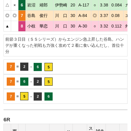
△
×
6
岩沼 靖郎
伊勢崎
20
A-117
○
3.38
0.084
カ
◎
◎
7
谷島 俊行
川 口
30
A-84
◎
3.37
0.08
エ
▲
8
小椋 華恋
川 口
30
A-30
○
3.32
0.112
外
前節３日目（ＳＳシリーズ）からエンジン急上昇した谷島。ハン
デが重くなった初戦も力強く攻めて２着に食い込んだし、首位十
分
=
-
7
2
6
5
=
-
7
6
2
5
=
-
7
5
2
6
6R
ス