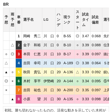
8R
ス
雨
ハ
試走
予
車
現ラ
タ
試走
予
選手名
LG
ン
タイ
選手
想
番
ンク
ー
偏差
想
デ
ム
ト
1
岡崎 秀二
川 口
0
B-55
◎
3.47
0.068
先行
△
2
金子 和裕
川 口
0
B-10
○
3.39
0.088
位置
○
◎
3
本田 仁恵
川 口
10
B-17
○
3.39
0.097
抜け
△
4
吉田 幸司
川 口
20
A-189
◎
3.38
0.064
Ｓ攻
▲
○
5
秋田 貴弘
川 口
20
A-136
△
3.33
0.092
鋭い
◎
×
6
木村 享平
伊勢崎
20
A-144
○
3.34
0.095
⑤号
×
7
吉田 祐也
川 口
30
A-200
◎
3.35
0.097
上昇
▲
8
小原 望
川 口
30
A-135
○
3.33
0.098
試走
初戦、勝ち切れなかったものの、活発な動きを示していた木村が