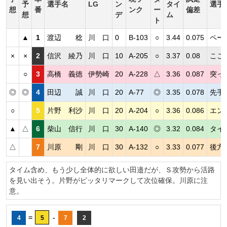
予
選手名
LG
ン
タイ
選手
想
番
ンク
ー
偏差
想
デ
ム
ト
▲
1
渡辺 稔
川 口
0
B-103
○
3.44
0.075
ペー
×
×
2
信沢 綾乃
川 口
10
A-205
○
3.37
0.08
ここ
○
3
高橋 義徳
伊勢崎
20
A-228
△
3.36
0.087
突っ
◎
◎
4
田辺 誠
川 口
20
A-77
◎
3.35
0.078
先手
○
5
片野 利沙
川 口
20
A-204
○
3.36
0.086
エン
▲
△
6
柴山 信行
川 口
30
A-140
◎
3.32
0.084
タイ
△
7
川原 剛
川 口
30
A-132
○
3.33
0.077
後方
タイム含め、もう少し全体的に欲しい田邉だが、Ｓ攻勢から活路
を見い出そう。片野がピッタリマークして次位確保。川原に注
意。
=
-
4
5
7
2