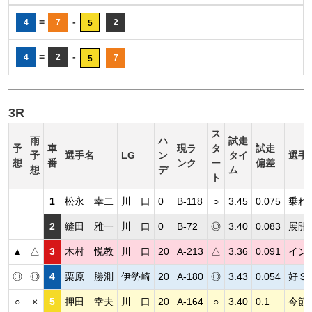
=
-
4
7
2
5
=
-
4
2
7
5
3R
ス
雨
ハ
試走
予
車
現ラ
タ
試走
予
選手名
LG
ン
タイ
選手
想
番
ンク
ー
偏差
想
デ
ム
ト
1
松永 幸二
川 口
0
B-118
○
3.45
0.075
乗れ
2
縫田 雅一
川 口
0
B-72
◎
3.40
0.083
展開
▲
△
3
木村 悦教
川 口
20
A-213
△
3.36
0.091
イン
◎
◎
4
栗原 勝測
伊勢崎
20
A-180
◎
3.43
0.054
好Ｓ
○
×
5
押田 幸夫
川 口
20
A-164
○
3.40
0.1
今節