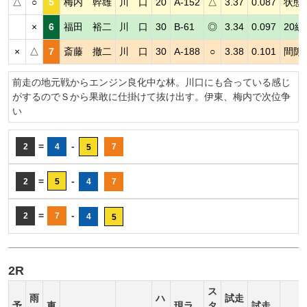
△
○
5
梅内 幹雄
川 口
20
A-152
△
3.37
0.087
状態
×
6
福田 裕二
川 口
30
B-61
◎
3.34
0.097
20
×
△
7
斎藤 撤二
川 口
30
A-188
○
3.38
0.101
間隙
前走の地元戦からエンジン良化中な林。川口にも合っている感じ
がするのでＳから果敢に仕掛けて抜け出す。伊東、梅内で次位争
い
=
-
2
4
7
5
=
-
2
5
4
7
=
-
2
7
4
5
2R
ス
雨
ハ
試走
予
車
現ラ
タ
試走