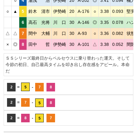
○
4
湯浅 浩
伊勢崎
20
A-202
◎
3.41
0.094
機力
○
▲
5
鈴木 清市
伊勢崎
20
A-176
○
3.38
0.093
堅実
6
高石 光将
川 口
30
A-146
◎
3.35
0.078
ハン
△
△
7
間中 大輔
川 口
30
A-93
○
3.36
0.082
状態
×
◎
8
田中 哲
伊勢崎
30
A-101
△
3.38
0.052
間隙
ＳＳシリーズ最終日からペルセウスに乗り替わった運天。そして
今節の初日、自己最高タイムを叩き出し存在感をアピール。本命
だ
=
-
2
5
7
8
=
-
2
7
8
5
=
-
2
8
7
5