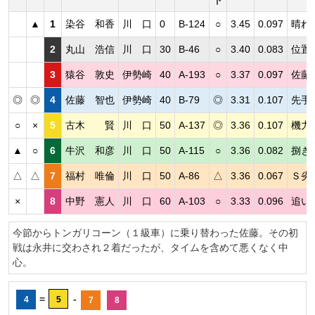
ト
▲
1
染谷 和香
川 口
0
B-124
○
3.45
0.097
晴れ
2
丸山 浩信
川 口
30
B-46
○
3.40
0.083
位置
3
猿谷 敦史
伊勢崎
40
A-193
○
3.37
0.097
佐藤
◎
◎
4
佐藤 智也
伊勢崎
40
B-79
◎
3.31
0.107
先手
○
×
5
古木 賢
川 口
50
A-137
◎
3.36
0.107
機力
▲
○
6
牛沢 和彦
川 口
50
A-115
○
3.36
0.082
捌き
△
△
7
福村 唯倫
川 口
50
A-86
△
3.36
0.067
Ｓ劣
×
8
中野 憲人
川 口
60
A-103
○
3.33
0.096
追い
今節からトンガリコーン（１級車）に乗り替わった佐藤。その初
戦は永井に交わされ２着だったが、タイムを含めて悪くなく中
心。
=
-
4
5
7
8