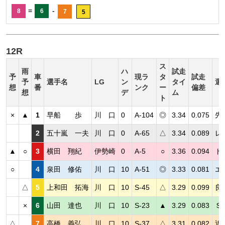
=
-
8
6
7
5
12R
ス
雨
ハ
試走
予
車
現ラ
タ
試走
予
選手名
LG
ン
タイ
選
想
番
ンク
ー
偏差
想
デ
ム
ト
×
▲
1
早船 歩
川 口
0
A-104
◎
3.34
0.075
先
2
五十嵐 一夫
川 口
0
A-65
△
3.34
0.089
レ
▲
○
3
横田 翔紀
伊勢崎
0
A-5
○
3.36
0.094
ト
○
4
泉田 修佑
川 口
10
A-51
◎
3.33
0.081
エ
△
5
上和田 拓海
川 口
10
S-45
△
3.29
0.099
良
×
6
山田 達也
川 口
10
S-23
▲
3.29
0.083
Ｓ
△
7
高橋 義弘
川 口
10
S-37
△
3.31
0.082
近