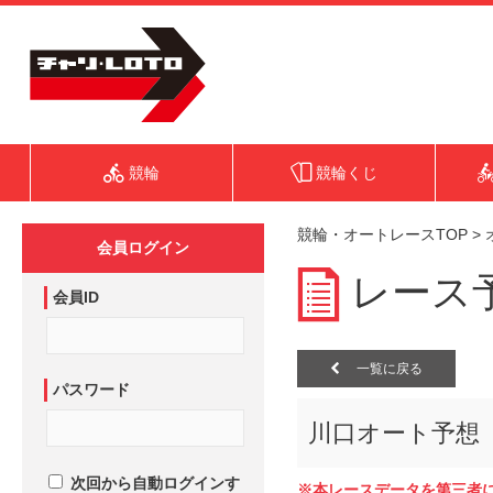
競輪
競輪くじ
競輪・オートレースTOP
>
会員ログイン
レース
会員ID
一覧に戻る
パスワード
川口オート予想
次回から自動ログインす
※本レースデータを第三者