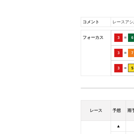
コメント
レースアシ
フォーカス
=
3
6
=
3
7
=
3
5
レース
予想
雨
▲