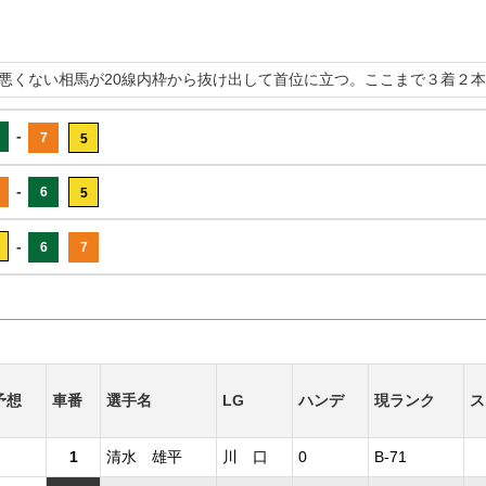
悪くない相馬が20線内枠から抜け出して首位に立つ。ここまで３着２
-
7
5
-
6
5
-
6
7
予想
車番
選手名
LG
ハンデ
現ランク
ス
1
清水 雄平
川 口
0
B-71