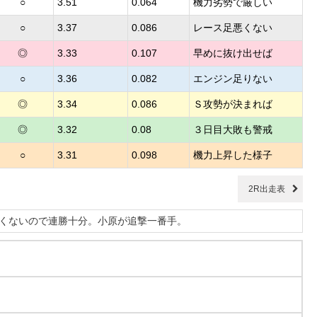
○
3.51
0.064
機力劣勢で厳しい
○
3.37
0.086
レース足悪くない
◎
3.33
0.107
早めに抜け出せば
○
3.36
0.082
エンジン足りない
◎
3.34
0.086
Ｓ攻勢が決まれば
◎
3.32
0.08
３日目大敗も警戒
○
3.31
0.098
機力上昇した様子
2R出走表
くないので連勝十分。小原が追撃一番手。