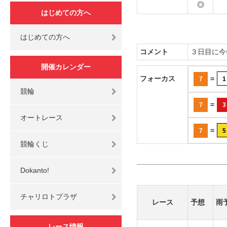
◎
はじめての方へ
はじめての方へ
コメント
３日目に今
開催カレンダー
フォーカス
=
7
1
競輪
=
7
3
オートレース
=
7
5
競輪くじ
Dokanto!
チャリロトプラザ
レース
予想
雨
レース情報