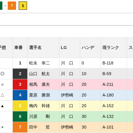
-
7
5
予想
車番
選手名
LG
ハンデ
現ランク
ス
1
松永 幸二
川 口
0
B-118
◎
2
山口 航太
川 口
10
B-59
○
3
相馬 康夫
川 口
20
A-211
△
4
栗原 勝測
伊勢崎
20
A-180
▲
5
梅内 幹雄
川 口
20
A-152
6
川原 剛
川 口
30
A-132
×
7
田中 哲
伊勢崎
30
A-101