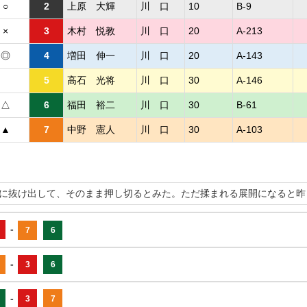
○
2
上原 大輝
川 口
10
B-9
×
3
木村 悦教
川 口
20
A-213
◎
4
増田 伸一
川 口
20
A-143
5
高石 光将
川 口
30
A-146
△
6
福田 裕二
川 口
30
B-61
▲
7
中野 憲人
川 口
30
A-103
に抜け出して、そのまま押し切るとみた。ただ揉まれる展開になると昨
-
7
6
-
3
6
-
3
7