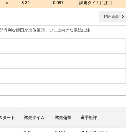
○
3.32
0.097
試走タイムに注目
1R出走表
開有利な縫田が次位筆頭。少し上向きな湯浅に注
スタート
試走タイム
試走偏差
選手短評