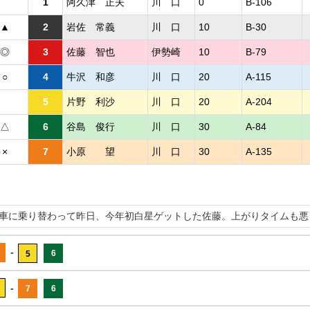
1
阿久津 正夫
川 口
0
B-106
▲
2
岩佐 常義
川 口
10
B-30
◎
3
佐藤 智也
伊勢崎
10
B-79
○
4
牛沢 和彦
川 口
20
A-115
5
片野 利沙
川 口
20
A-204
△
6
谷島 俊行
川 口
30
A-84
×
7
小原 望
川 口
30
A-135
車に乗り替わって昨日、今年初白星ゲットした佐藤。上がりタイムも悪
-
6
5
-
7
6