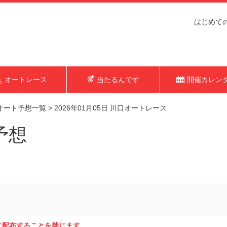
はじめて
オートレース
当たるんです
開催カレン
オート予想一覧
>
2026年01月05日 川口オートレース
予想
に配布することを禁じます。