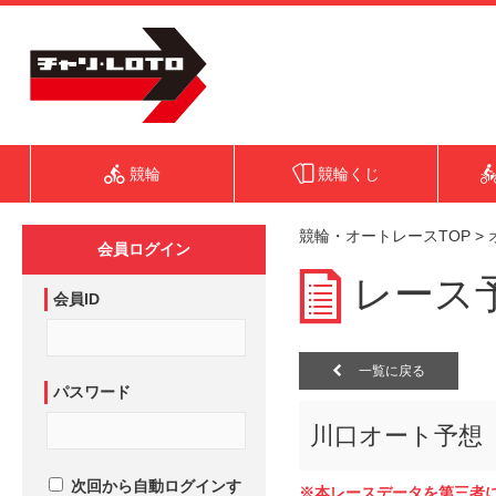
競輪
競輪くじ
競輪・オートレースTOP
>
会員ログイン
レース
会員ID
一覧に戻る
パスワード
川口オート予想
次回から自動ログインす
※本レースデータを第三者