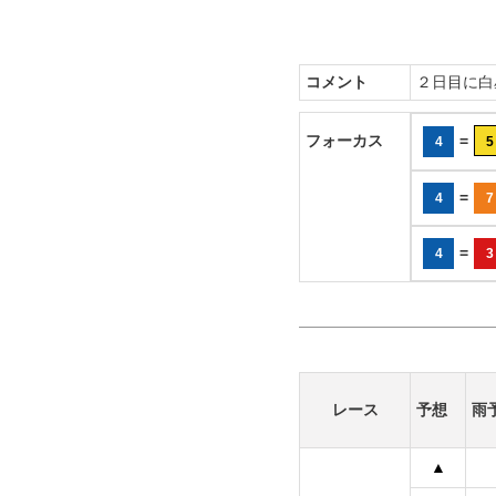
コメント
２日目に白
フォーカス
=
4
5
=
4
7
=
4
3
レース
予想
雨
▲