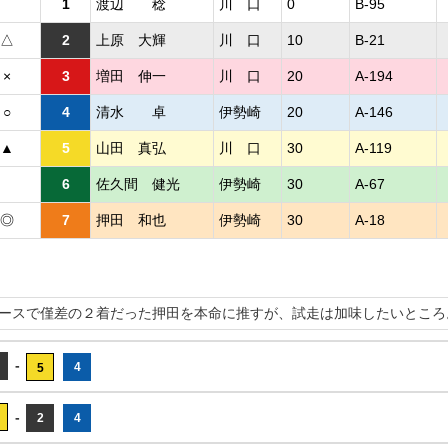
1
渡辺 稔
川 口
0
B-95
△
2
上原 大輝
川 口
10
B-21
×
3
増田 伸一
川 口
20
A-194
○
4
清水 卓
伊勢崎
20
A-146
▲
5
山田 真弘
川 口
30
A-119
6
佐久間 健光
伊勢崎
30
A-67
◎
7
押田 和也
伊勢崎
30
A-18
ースで僅差の２着だった押田を本命に推すが、試走は加味したいところ
-
4
5
-
2
4