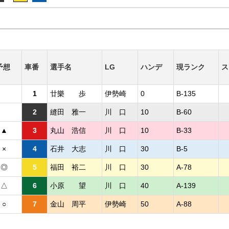
予想
車番
選手名
LG
ハンデ
現ランク
ス
1
廿樂 歩
伊勢崎
0
B-135
2
縫田 雅一
川 口
10
B-60
▲
3
丸山 浩信
川 口
10
B-33
×
4
石井 大志
川 口
30
B-5
◎
5
福田 裕二
川 口
30
A-78
△
6
小原 望
川 口
40
A-139
○
7
金山 周平
伊勢崎
50
A-88