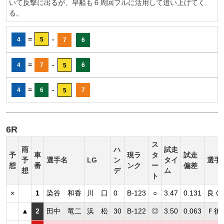
いて反撃に出るが、早船も６周回フルに活用して追い上げてく
る。
=
-
4
5
7
6
=
-
4
7
6
5
=
-
4
6
7
5
6R
ス
雨
ハ
試走
予
車
現ラ
タ
試走
予
選手名
LG
ン
タイ
選手
想
番
ンク
ー
偏差
想
デ
ム
ト
×
1
染谷 和香
川 口
0
B-123
○
3.47
0.131
良く
▲
2
田中 竜二
浜 松
30
B-122
◎
3.50
0.063
Ｆ後