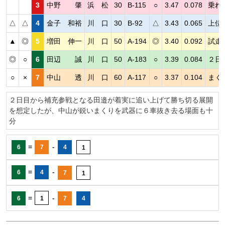
3
中野 肇
浜 松
30
B-115
○
3.47
0.078
乗れ
△
△
4
金子 和裕
川 口
30
B-92
△
3.43
0.065
上位
▲
◎
5
増田 伸一
川 口
50
A-194
◎
3.40
0.092
試走
◎
○
6
田辺 誠
川 口
50
A-183
○
3.39
0.084
２日
○
×
7
中山 透
川 口
60
A-117
○
3.37
0.104
まく
２日目から補充参戦となる田邉が着実に追い上げて勝ち切る展開
を想定したが、中山が鋭いまくりを武器に６車抜き去る場面も十
分
=
-
6
7
4
1
=
-
6
4
7
1
=
-
6
1
7
4