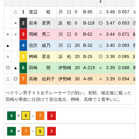
ト
△
1
渡辺 稔
川 口
0
B-95
△
3.48
0.057
エ
×
2
岩本 君男
浜 松
0
B-118
◎
3.47
0.053
①
×
○
3
岡崎 秀二
川 口
0
B-62
○
3.44
0.071
粘
▲
4
信沢 綾乃
川 口
20
B-32
△
3.40
0.083
突
○
5
桝崎 星名
浜 松
20
B-25
◎
3.38
0.085
好
◎
▲
6
田崎 萌
伊勢崎
20
A-219
○
3.39
0.088
果
△
◎
7
高橋 絵莉子
伊勢崎
30
A-99
○
3.39
0.094
追
ベテラン男子ＶＳ女子レーサーでの戦い。初戦、確定板に載った
田崎が果敢に仕掛けて首位進出。桝崎、高橋で２着争いに。
=
-
6
5
7
3
=
-
6
7
3
5