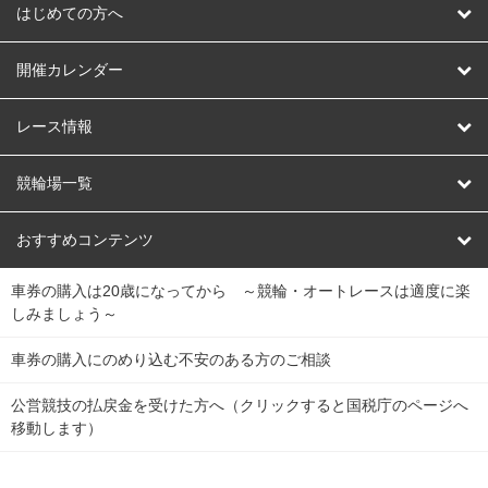
はじめての方へ
はじめての方へ
開催カレンダー
競輪
レース情報
オートレース
レース予想
競輪場一覧
競輪くじ
レース結果
北日本
函館競輪場
青森競輪場
いわき平競輪場
おすすめコンテンツ
車券の購入は20歳になってから ～競輪・オートレースは適度に楽
Dokanto!
キャリーオーバー一覧
関
競輪選手情報
弥彦競輪場
前橋競輪場
取手競輪場
宇都宮競輪場
しみましょう～
東
大宮競輪場
西武園競輪場
京王閣競輪場
立川競輪場
チャリロトプラザ
Perfecta Navi
車券の購入にのめり込む不安のある方のご相談
南
松戸競輪場
千葉競輪場
川崎競輪場
平塚競輪場
公営競技の払戻金を受けた方へ（クリックすると国税庁のページへ
netkeirin
関
移動します）
小田原競輪場
伊東競輪場
静岡競輪場
東
ケイリンガル