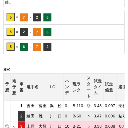
能。
=
-
5
7
2
6
=
-
5
2
7
6
=
-
5
6
7
2
8R
ス
雨
ハ
試走
予
車
現ラ
タ
試走
予
選手名
LG
ン
タイ
選手
想
番
ンク
ー
偏差
想
デ
ム
ト
1
吉田 富重
浜 松
0
B-110
◎
3.48
0.097
乗れ
2
縫田 雅一
川 口
0
B-60
○
3.47
0.096
粘り
◎
○
3
上原 大輝
川 口
10
B-21
○
3.38
0.088
０ハ