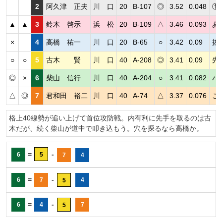
2
阿久津 正夫
川 口
20
B-107
◎
3.52
0.048
①
▲
▲
3
鈴木 啓示
浜 松
20
B-109
△
3.46
0.093
あ
×
4
高橋 祐一
川 口
20
B-65
○
3.42
0.09
抜
○
○
5
古木 賢
川 口
40
A-208
◎
3.41
0.09
先
◎
×
6
柴山 信行
川 口
40
A-204
○
3.41
0.082
パ
△
◎
7
君和田 裕二
川 口
40
A-74
△
3.37
0.076
こ
格上40線勢が追い上げて首位攻防戦。内有利に先手を取るのは古
木だが、続く柴山が道中で叩き込もう。穴を探るなら高橋か。
=
-
6
5
7
4
=
-
6
7
4
5
=
-
6
4
7
5