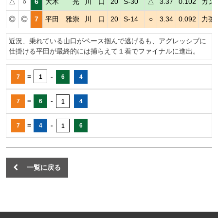
△
○
6
大木 光
川 口
20
S-30
△
3.37
0.102
ガン
◎
◎
7
平田 雅崇
川 口
20
S-14
○
3.34
0.092
力強
近況、乗れている山口がペース掴んで逃げるも、アグレッシブに
仕掛ける平田が最終的には捕らえて１着でファイナルに進出。
=
-
7
1
6
4
=
-
7
6
4
1
=
-
7
4
6
1
一覧に戻る