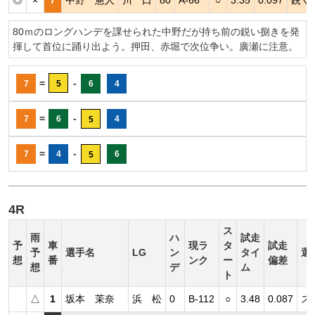
80ｍのロングハンデを課せられた中野だが持ち前の鋭い捌きを発
揮して首位に踊り出よう。押田、赤堀で次位争い。廣瀬に注意。
=
-
7
5
6
4
=
-
7
6
4
5
=
-
7
4
6
5
4R
ス
雨
ハ
試走
予
車
現ラ
タ
試走
予
選手名
LG
ン
タイ
選
想
番
ンク
ー
偏差
想
デ
ム
ト
△
1
坂本 茉奈
浜 松
0
B-112
○
3.48
0.087
ス