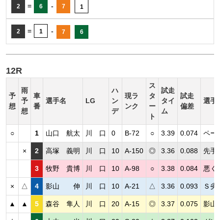
=
-
2
6
7
1
=
-
2
1
7
6
12R
ス
雨
ハ
試走
予
車
現ラ
タ
試走
予
選手名
LG
ン
タイ
選手
想
番
ンク
ー
偏差
想
デ
ム
ト
○
1
山口 航太
川 口
0
B-72
○
3.39
0.074
ペー
×
2
高塚 義明
川 口
10
A-150
◎
3.36
0.088
先手
3
牧野 貴博
川 口
10
A-98
○
3.38
0.084
悪く
×
△
4
影山 伸
川 口
10
A-21
△
3.36
0.093
Ｓ劣
▲
▲
5
森谷 隼人
川 口
20
A-15
◎
3.37
0.075
影山