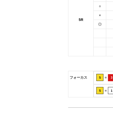
○
×
5R
◎
フォーカス
=
5
3
=
5
1