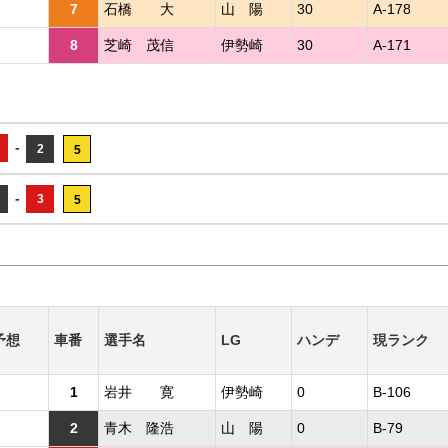
7
石橋 大
山 陽
30
A-178
8
芝崎 茂信
伊勢崎
30
A-171
-
2
5
-
3
5
予想
車番
選手名
LG
ハンデ
現ランク
1
岩井 寛
伊勢崎
0
B-106
2
青木 隆浩
山 陽
0
B-79