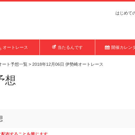
はじめて
オートレース
当たるんです
開催カレン
オート予想一覧
>
2018年12月06日 伊勢崎オートレース
予想
想
に配布することを禁じます。