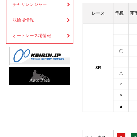
チャリレンジャー
レース
予想
雨
競輪場情報
オートレース場情報
◎
3R
△
○
×
▲