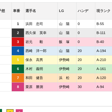
予想
車番
選手名
LG
ハンデ
現ランク
1
浜田 忠司
山 陽
0
B-55
2
西久保 英幸
山 陽
0
B-111
3
岩元 毅
飯 塚
0
B-40
4
西崎 洋一郎
山 陽
20
A-194
5
保永 高男
伊勢崎
20
A-210
6
木村 義明
伊勢崎
20
A-161
7
和田 健吾
浜 松
20
A-120
8
栗原 勝測
伊勢崎
30
A-94