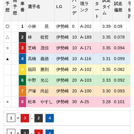
雨
ハ
試走
予
車
現ラ
タ
試走
手
予
選手名
LG
ン
タイ
想
番
ンク
ー
偏差
短
想
デ
ム
ト
評
◎
1
小林 晃
伊勢崎
0
A-202
3.39
0.09
△
2
林 稔哲
伊勢崎
10
A-189
3.35
0.078
○
3
芝崎 茂信
伊勢崎
10
A-171
3.35
0.094
▲
4
高橋 義徳
伊勢崎
10
A-116
3.31
0.099
5
福田 勝則
伊勢崎
20
A-102
3.35
0.082
6
中野 光公
伊勢崎
20
A-103
3.33
0.092
7
戸塚 尚起
伊勢崎
20
A-100
3.30
0.093
×
8
松本 やすし
伊勢崎
30
A-25
3.28
0.101
=
-
1
3
2
4
=
-
1
2
3
4