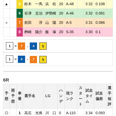
▲
5
鈴木 一馬
浜 松
20
A-48
3.32
0.108
6
谷津 圭治
伊勢崎
20
A-46
3.32
0.081
○
7
前田 淳
山 陽
20
A-5
3.31
0.086
8
桝崎 陽介
飯 塚
20
S-35
3.30
0.1
=
-
1
7
4
5
=
-
1
4
7
5
6R
ス
選
雨
ハ
試走
予
車
現ラ
タ
試走
手
予
選手名
LG
ン
タイ
想
番
ンク
ー
偏差
短
想
デ
ム
ト
評
◎
1
高石 光将
川 口
0
A-110
3.34
0.093