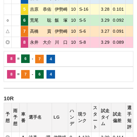
5
吉原 恭佑
伊勢崎
10
S-16
3.28
0.101
○
6
荒尾 聡
飯 塚
10
S-5
3.29
0.092
△
7
高橋 貢
伊勢崎
10
S-6
3.27
0.091
◎
8
永井 大介
川 口
10
S-8
3.29
0.089
=
-
8
6
7
4
=
-
8
7
6
4
10R
ス
選
雨
ハ
試走
予
車
現ラ
タ
試走
手
予
選手名
LG
ン
タイ
想
番
ンク
ー
偏差
短
想
デ
ム
ト
評