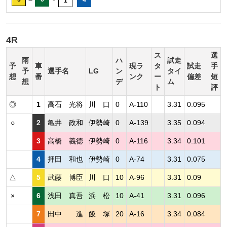
1
4R
ス
選
雨
ハ
試走
予
車
現ラ
タ
試走
手
予
選手名
LG
ン
タイ
想
番
ンク
ー
偏差
短
想
デ
ム
ト
評
◎
1
高石 光将
川 口
0
A-110
3.31
0.095
○
2
亀井 政和
伊勢崎
0
A-139
3.35
0.094
3
高橋 義徳
伊勢崎
0
A-116
3.34
0.101
4
押田 和也
伊勢崎
0
A-74
3.31
0.075
△
5
武藤 博臣
川 口
10
A-96
3.31
0.09
×
6
浅田 真吾
浜 松
10
A-41
3.31
0.096
7
田中 進
飯 塚
20
A-16
3.34
0.084