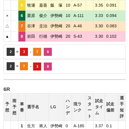
5
牧瀬 嘉葵
飯 塚
10
A-57
3.35
0.091
×
6
栗原 俊介
伊勢崎
10
A-111
3.33
0.094
△
7
谷津 圭治
伊勢崎
20
A-46
3.30
0.083
▲
8
岩田 行雄
伊勢崎
20
S-43
3.30
0.102
=
-
2
3
7
8
=
-
2
7
3
8
6R
ス
選
雨
ハ
試走
予
車
現ラ
タ
試走
手
予
選手名
LG
ン
タイ
想
番
ンク
ー
偏差
短
想
デ
ム
ト
評
1
生方 将人
伊勢崎
0
A-185
3.37
0.1