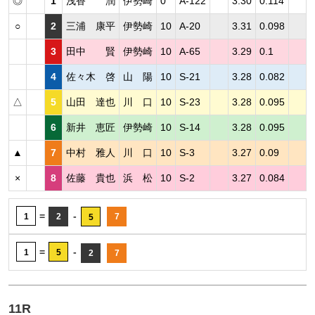
◎
1
浅香 潤
伊勢崎
0
A-122
3.30
0.114
○
2
三浦 康平
伊勢崎
10
A-20
3.31
0.098
3
田中 賢
伊勢崎
10
A-65
3.29
0.1
4
佐々木 啓
山 陽
10
S-21
3.28
0.082
△
5
山田 達也
川 口
10
S-23
3.28
0.095
6
新井 恵匠
伊勢崎
10
S-14
3.28
0.095
▲
7
中村 雅人
川 口
10
S-3
3.27
0.09
×
8
佐藤 貴也
浜 松
10
S-2
3.27
0.084
=
-
1
2
7
5
=
-
1
5
2
7
11R