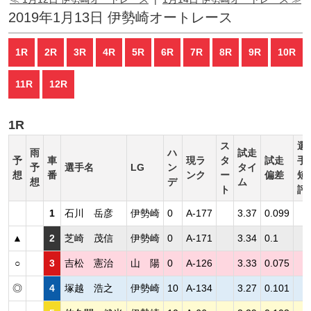
2019年1月13日 伊勢崎オートレース
1R
2R
3R
4R
5R
6R
7R
8R
9R
10R
11R
12R
1R
ス
選
雨
ハ
試走
予
車
現ラ
タ
試走
手
予
選手名
LG
ン
タイ
想
番
ンク
ー
偏差
短
想
デ
ム
ト
評
1
石川 岳彦
伊勢崎
0
A-177
3.37
0.099
▲
2
芝崎 茂信
伊勢崎
0
A-171
3.34
0.1
○
3
吉松 憲治
山 陽
0
A-126
3.33
0.075
◎
4
塚越 浩之
伊勢崎
10
A-134
3.27
0.101