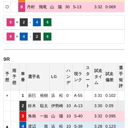
◎
8
丹村 飛竜
山 陽
30
S-13
3.32
0.069
=
-
8
2
4
6
=
-
8
4
2
6
9R
ス
選
雨
ハ
試走
予
車
現ラ
タ
試走
手
予
選手名
LG
ン
タイ
想
番
ンク
ー
偏差
短
想
デ
ム
ト
評
×
1
辰巳 裕樹
浜 松
0
A-55
3.31
0.102
2
鈴木 聡太
伊勢崎
10
A-13
3.30
0.09
3
角南 一如
山 陽
10
S-40
3.32
0.095
▲
4
渡辺 篤
浜 松
10
S-38
3.28
0.123