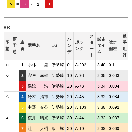
=
-
5
8
3
1
8R
ス
選
雨
ハ
試走
予
車
現ラ
タ
試走
手
予
選手名
LG
ン
タイ
想
番
ンク
ー
偏差
短
想
デ
ム
ト
評
×
1
小林 晃
伊勢崎
0
A-202
3.40
0.1
○
2
宍戸 幸雄
伊勢崎
10
A-98
3.35
0.083
3
湯浅 浩
伊勢崎
20
A-73
3.34
0.094
△
4
鈴木 清市
伊勢崎
20
A-45
3.32
0.084
5
中野 光公
伊勢崎
20
A-103
3.35
0.092
▲
6
桜井 晴光
伊勢崎
30
A-44
3.32
0.087
7
辻 大樹
飯 塚
30
A-10
3.39
0.069