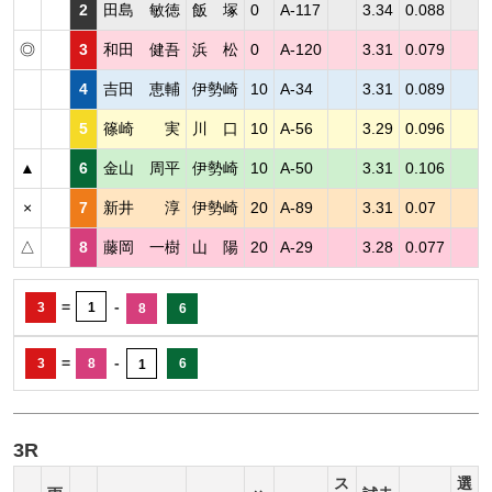
2
田島 敏徳
飯 塚
0
A-117
3.34
0.088
◎
3
和田 健吾
浜 松
0
A-120
3.31
0.079
4
吉田 恵輔
伊勢崎
10
A-34
3.31
0.089
5
篠崎 実
川 口
10
A-56
3.29
0.096
▲
6
金山 周平
伊勢崎
10
A-50
3.31
0.106
×
7
新井 淳
伊勢崎
20
A-89
3.31
0.07
△
8
藤岡 一樹
山 陽
20
A-29
3.28
0.077
=
-
3
1
8
6
=
-
3
8
6
1
3R
ス
選