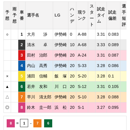
ス
選
雨
ハ
試走
予
車
現ラ
タ
試走
手
予
選手名
LG
ン
タイ
想
番
ンク
ー
偏差
短
想
デ
ム
ト
評
○
1
大月 渉
伊勢崎
0
A-88
3.31
0.083
2
清水 卓
伊勢崎
10
A-68
3.33
0.089
3
田村 治郎
伊勢崎
20
A-24
3.31
0.087
4
内山 高秀
伊勢崎
20
S-33
3.28
0.086
×
5
浦田 信輔
飯 塚
20
S-20
3.28
0.1
▲
6
若井 友和
川 口
20
S-12
3.31
0.105
△
7
早川 清太郎
伊勢崎
20
S-10
3.28
0.088
◎
8
鈴木 圭一郎
浜 松
20
S-1
3.27
0.095
=
-
8
1
7
6