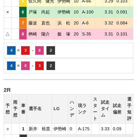
5
佐久間 健光
伊勢崎
10
A-66
3.29
0.103
×
6
戸塚 尚起
伊勢崎
10
A-100
3.31
0.091
7
藤波 直也
浜 松
20
A-6
3.32
0.084
△
8
桝崎 陽介
飯 塚
20
S-35
3.31
0.101
=
-
4
3
8
2
=
-
4
8
3
2
2R
ス
選
雨
ハ
試走
予
車
現ラ
タ
試走
手
予
選手名
LG
ン
タイ
想
番
ンク
ー
偏差
短
想
デ
ム
ト
評
○
1
新井 裕貴
伊勢崎
0
A-175
3.33
0.09