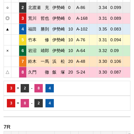
○
2
北渡瀬 充
伊勢崎
0
A-86
3.34
0.099
◎
3
荒川 哲也
伊勢崎
0
A-168
3.31
0.089
▲
4
福田 勝則
伊勢崎
10
A-102
3.35
0.083
5
竹本 修
伊勢崎
10
A-76
3.31
0.094
×
6
岩沼 靖郎
伊勢崎
10
A-64
3.32
0.09
7
鈴木 一馬
浜 松
20
A-48
3.30
0.106
△
8
久門 徹
飯 塚
20
S-24
3.30
0.087
=
-
3
2
8
4
=
-
3
8
2
4
7R