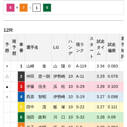
=
-
8
7
6
1
12R
ス
選
雨
ハ
試走
予
車
現ラ
タ
試走
手
予
選手名
LG
ン
タイ
想
番
ンク
ー
偏差
短
想
デ
ム
ト
評
×
1
山崎 進
山 陽
0
A-119
3.34
0.083
△
2
仲田 恵一朗
伊勢崎
10
A-11
3.29
0.078
▲
3
伊藤 信夫
浜 松
10
S-29
3.28
0.103
○
4
西原 智昭
伊勢崎
10
S-19
3.27
0.098
5
田中 茂
飯 塚
10
S-22
3.27
0.111
6
池田 政和
川 口
10
S-32
3.28
0.09