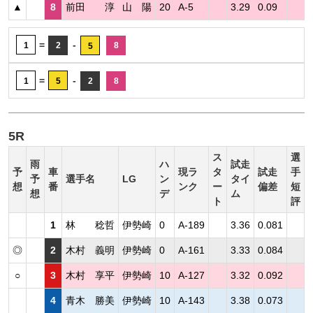
▲
8
前田 淳
山 陽
20
A-5
3.29
0.09
=
-
1
2
8
5
=
-
1
5
2
8
5R
ス
選
雨
ハ
試走
予
車
現ラ
タ
試走
手
予
選手名
LG
ン
タイ
想
番
ンク
ー
偏差
短
想
デ
ム
ト
評
1
林 稔哲
伊勢崎
0
A-189
3.36
0.081
◎
2
木村 義明
伊勢崎
0
A-161
3.33
0.084
○
3
木村 享平
伊勢崎
10
A-127
3.32
0.092
4
青木 勝美
伊勢崎
10
A-143
3.38
0.073