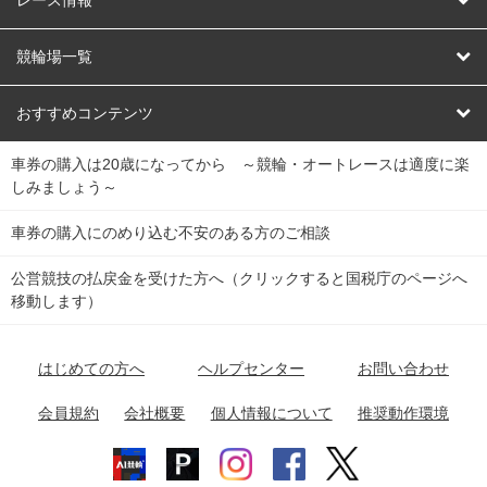
オートレース
レース予想
競輪場一覧
競輪くじ
レース結果
北日本
函館競輪場
青森競輪場
いわき平競輪場
おすすめコンテンツ
車券の購入は20歳になってから ～競輪・オートレースは適度に楽
Dokanto!
キャリーオーバー一覧
関
競輪選手情報
弥彦競輪場
前橋競輪場
取手競輪場
宇都宮競輪場
しみましょう～
東
大宮競輪場
西武園競輪場
京王閣競輪場
立川競輪場
チャリロトプラザ
Perfecta Navi
車券の購入にのめり込む不安のある方のご相談
南
松戸競輪場
千葉競輪場
川崎競輪場
平塚競輪場
公営競技の払戻金を受けた方へ（クリックすると国税庁のページへ
netkeirin
関
移動します）
小田原競輪場
伊東競輪場
静岡競輪場
東
ケイリンガル
中
名古屋競輪場
岐阜競輪場
大垣競輪場
豊橋競輪場
はじめての方へ
ヘルプセンター
お問い合わせ
部
チャリレンジャー
富山競輪場
松阪競輪場
四日市競輪場
会員規約
会社概要
個人情報について
推奨動作環境
競輪場情報
近
福井競輪場
奈良競輪場
向日町競輪場
和歌山競輪場
畿