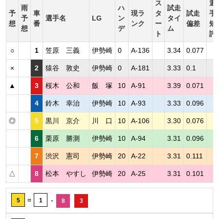
ス
選
雨
ハ
試走
予
車
現ラ
タ
試走
手
予
選手名
LG
ン
タイ
想
番
ンク
ー
偏差
短
想
デ
ム
ト
評
○
1
笠原 三義
伊勢崎
0
A-136
3.34
0.077
×
2
猿谷 敦史
伊勢崎
0
A-181
3.33
0.1
▲
3
桜木 公和
飯 塚
10
A-91
3.39
0.071
4
鈴木 幸治
伊勢崎
10
A-93
3.33
0.096
◎
5
黒川 京介
川 口
10
A-106
3.30
0.076
6
栗原 勝測
伊勢崎
10
A-94
3.31
0.096
7
渋沢 憲司
伊勢崎
20
A-22
3.31
0.111
△
8
松本 やすし
伊勢崎
20
A-25
3.31
0.101
=
-
5
1
8
3