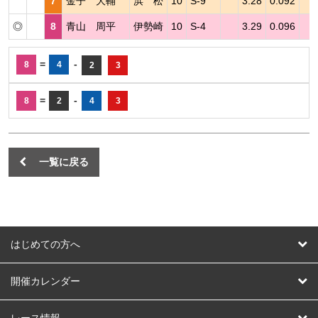
7
金子 大輔
浜 松
10
S-9
3.28
0.092
◎
8
青山 周平
伊勢崎
10
S-4
3.29
0.096
=
-
8
4
2
3
=
-
8
2
4
3
一覧に戻る
はじめての方へ
はじめての方へ
開催カレンダー
競輪
レース情報