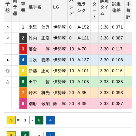
雨
ハ
試走
予
車
現ラ
タ
試走
手
予
選手名
LG
ン
タイ
想
番
ンク
ー
偏差
短
想
デ
ム
ト
評
○
1
米里 信秀
伊勢崎
0
A-152
3.38
0.071
×
2
竹内 正浩
伊勢崎
0
A-121
3.36
0.087
3
落合 淳
伊勢崎
10
A-70
3.30
0.117
▲
4
白次 義孝
伊勢崎
10
A-137
3.30
0.108
◎
5
伊藤 正司
伊勢崎
10
A-101
3.30
0.116
△
6
田中 哲
伊勢崎
10
A-105
3.33
0.085
7
鈴木 将光
伊勢崎
20
A-35
3.33
0.093
8
別府 敬剛
飯 塚
20
S-39
3.33
0.087
=
-
5
1
6
4
=
-
5
6
4